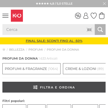
★★★★★ 4,8 / 5,0 STELLE
LOOK
WEDDING
VIBES
FINAL SALE: SCONTI FINO AL -50%
BELLEZZA
PROFUMI
PROFUMI DA DONNA
PROFUMI DA DONNA
1.633 Articoli
PROFUMI & FRAGRANZE
(1064)
CREME & LOZIONI
(89)
FILTRA E ORDINA
Filtri popolari: