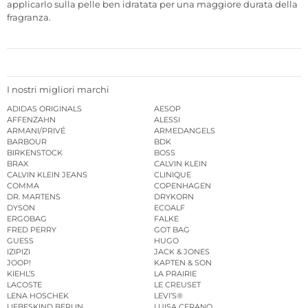
applicarlo sulla pelle ben idratata per una maggiore durata della
fragranza.
I nostri migliori marchi
ADIDAS ORIGINALS
AESOP
AFFENZAHN
ALESSI
ARMANI/PRIVÉ
ARMEDANGELS
BARBOUR
BDK
BIRKENSTOCK
BOSS
BRAX
CALVIN KLEIN
CALVIN KLEIN JEANS
CLINIQUE
COMMA
COPENHAGEN
DR. MARTENS
DRYKORN
DYSON
ECOALF
ERGOBAG
FALKE
FRED PERRY
GOT BAG
GUESS
HUGO
IZIPIZI
JACK & JONES
JOOP!
KAPTEN & SON
KIEHL’S
LA PRAIRIE
LACOSTE
LE CREUSET
LENA HOSCHEK
LEVI’S®
LIEBESKIND BERLIN
LUISA CERANO