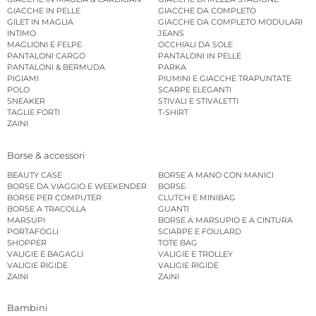
GIACCHE IN PELLE
GIACCHE DA COMPLETO
GILET IN MAGLIA
GIACCHE DA COMPLETO MODULARI
INTIMO
JEANS
MAGLIONI E FELPE
OCCHIALI DA SOLE
PANTALONI CARGO
PANTALONI IN PELLE
PANTALONI & BERMUDA
PARKA
PIGIAMI
PIUMINI E GIACCHE TRAPUNTATE
POLO
SCARPE ELEGANTI
SNEAKER
STIVALI E STIVALETTI
TAGLIE FORTI
T-SHIRT
ZAINI
Borse & accessori
BEAUTY CASE
BORSE A MANO CON MANICI
BORSE DA VIAGGIO E WEEKENDER
BORSE
BORSE PER COMPUTER
CLUTCH E MINIBAG
BORSE A TRACOLLA
GUANTI
MARSUPI
BORSE A MARSUPIO E A CINTURA
PORTAFOGLI
SCIARPE E FOULARD
SHOPPER
TOTE BAG
VALIGIE E BAGAGLI
VALIGIE E TROLLEY
VALIGIE RIGIDE
VALIGIE RIGIDE
ZAINI
ZAINI
Bambini