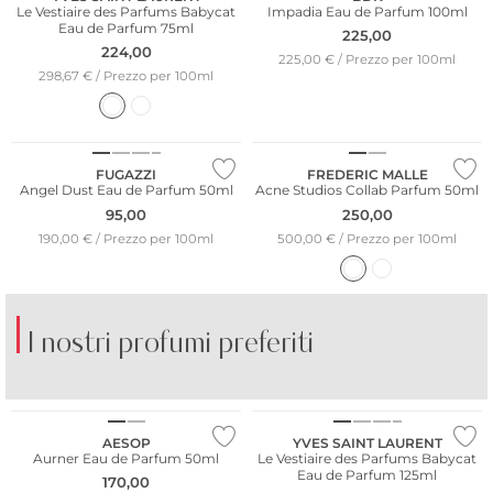
Le Vestiaire des Parfums Babycat
Impadia Eau de Parfum 100ml
Eau de Parfum 75ml
225,00
224,00
225,00 € / Prezzo per 100ml
298,67 € / Prezzo per 100ml
FUGAZZI
FREDERIC MALLE
Angel Dust Eau de Parfum 50ml
Acne Studios Collab Parfum 50ml
95,00
250,00
190,00 € / Prezzo per 100ml
500,00 € / Prezzo per 100ml
I nostri profumi preferiti
BORNTO­STANDOUT
BRUNELLO CUCINELLI
LIB
AESOP
YVES SAINT LAURENT
Aurner Eau de Parfum 50ml
Le Vestiaire des Parfums Babycat
Eau de Parfum 125ml
170,00