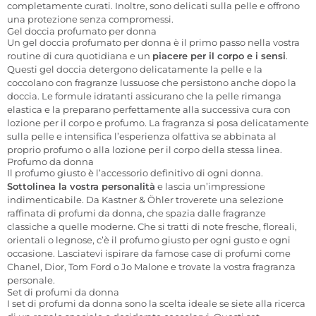
completamente curati. Inoltre, sono delicati sulla pelle e offrono
una protezione senza compromessi.
Gel doccia profumato per donna
Un gel doccia profumato per donna è il primo passo nella vostra
routine di cura quotidiana e un
piacere per il corpo e i sensi
.
Questi gel doccia detergono delicatamente la pelle e la
coccolano con fragranze lussuose che persistono anche dopo la
doccia. Le formule idratanti assicurano che la pelle rimanga
elastica e la preparano perfettamente alla successiva cura con
lozione per il corpo e profumo. La fragranza si posa delicatamente
sulla pelle e intensifica l’esperienza olfattiva se abbinata al
proprio profumo o alla lozione per il corpo della stessa linea.
Profumo da donna
Il profumo giusto è l’accessorio definitivo di ogni donna.
Sottolinea la vostra personalità
e lascia un’impressione
indimenticabile. Da Kastner & Öhler troverete una selezione
raffinata di profumi da donna, che spazia dalle fragranze
classiche a quelle moderne. Che si tratti di note fresche, floreali,
orientali o legnose, c’è il profumo giusto per ogni gusto e ogni
occasione. Lasciatevi ispirare da famose case di profumi come
Chanel, Dior, Tom Ford o Jo Malone e trovate la vostra fragranza
personale.
Set di profumi da donna
I set di profumi da donna sono la scelta ideale se siete alla ricerca