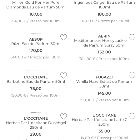
Million Gold For Her Pure
Ingenious Ginger Eau de Parfum
Diamonds Eau de Parfum 50ml
100ml
107,00
180,00
214,00 € / Prezzo per 100ml
180,00 € / Prezzo per 100ml
AERIN
AESOP
Mediterranean Honeysuckle Eau
Rōzu Eau de Parfum 50ml
de Parfum Spray 50ml
170,00
152,00
340,00 € / Prezzo per 100ml
304,00 € / Prezzo per 100ml
L'OCCITANE
FUGAZZI
Barbotine Eau de Parfum 50ml
Vanilla Haze Extrait de Parfum
50ml
75,00
145,00
150,00 € / Prezzo per 100ml
290,00 € / Prezzo per 100ml
L'OCCITANE
L'OCCITANE
Herbae Par L'occitane Latte Corpo
Herbae Par L'occitane Duschgel
250ml
250ml
35,00
29,00
14,00 € / Prezzo per 100ml