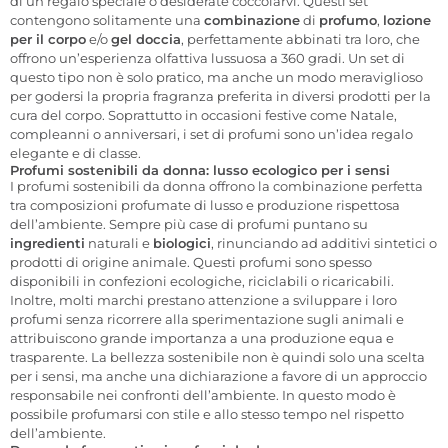
di un regalo speciale o desiderate coccolarvi. Questi set
contengono solitamente una
combinazione
di
profumo
,
lozione
per il corpo
e/o
gel doccia
, perfettamente abbinati tra loro, che
offrono un’esperienza olfattiva lussuosa a 360 gradi. Un set di
questo tipo non è solo pratico, ma anche un modo meraviglioso
per godersi la propria fragranza preferita in diversi prodotti per la
cura del corpo. Soprattutto in occasioni festive come Natale,
compleanni o anniversari, i set di profumi sono un’idea regalo
elegante e di classe.
Profumi sostenibili da donna: lusso ecologico per i sensi
I profumi sostenibili da donna offrono la combinazione perfetta
tra composizioni profumate di lusso e produzione rispettosa
dell’ambiente. Sempre più case di profumi puntano su
ingredienti
naturali e
biologici
, rinunciando ad additivi sintetici o
prodotti di origine animale. Questi profumi sono spesso
disponibili in confezioni ecologiche, riciclabili o ricaricabili.
Inoltre, molti marchi prestano attenzione a sviluppare i loro
profumi senza ricorrere alla sperimentazione sugli animali e
attribuiscono grande importanza a una produzione equa e
trasparente. La bellezza sostenibile non è quindi solo una scelta
per i sensi, ma anche una dichiarazione a favore di un approccio
responsabile nei confronti dell’ambiente. In questo modo è
possibile profumarsi con stile e allo stesso tempo nel rispetto
dell’ambiente.