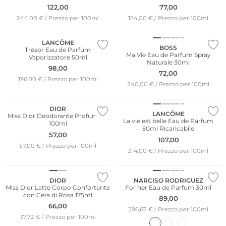
122,00
77,00
244,00 € / Prezzo per 100ml
154,00 € / Prezzo per 100ml
LANCÔME
BOSS
Trésor Eau de Parfum
Ma Vie Eau de Parfum Spray
Vaporizzatore 50ml
Naturale 30ml
98,00
72,00
196,00 € / Prezzo per 100ml
240,00 € / Prezzo per 100ml
DIOR
LANCÔME
Miss Dior Deodorante Profumato
La vie est belle Eau de Parfum
100ml
50ml Ricaricabile
57,00
107,00
57,00 € / Prezzo per 100ml
214,00 € / Prezzo per 100ml
DIOR
NARCISO RODRIGUEZ
Miss Dior Latte Corpo Confortante
For her Eau de Parfum 30ml
con Cera di Rosa 175ml
89,00
66,00
296,67 € / Prezzo per 100ml
37,72 € / Prezzo per 100ml