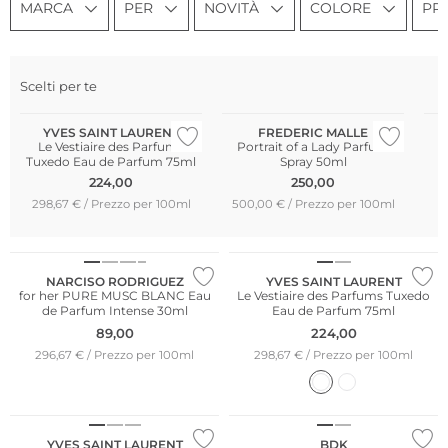
MARCA
PER
NOVITÀ
COLORE
PR
Scelti per te
Pi
YVES SAINT LAURENT
FREDERIC MALLE
Le Vestiaire des Parfums
Portrait of a Lady Parfum
Tuxedo Eau de Parfum 75ml
Spray 50ml
224,00
250,00
298,67 € / Prezzo per 100ml
500,00 € / Prezzo per 100ml
NARCISO RODRIGUEZ
YVES SAINT LAURENT
for her PURE MUSC BLANC Eau
Le Vestiaire des Parfums Tuxedo
de Parfum Intense 30ml
Eau de Parfum 75ml
89,00
224,00
296,67 € / Prezzo per 100ml
298,67 € / Prezzo per 100ml
YVES SAINT LAURENT
BDK