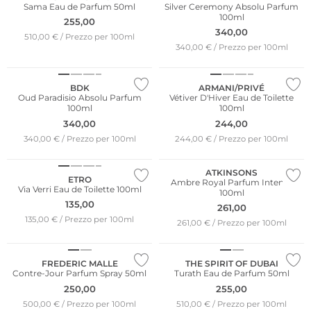
Sama Eau de Parfum 50ml
Silver Ceremony Absolu Parfum
100ml
255,00
340,00
510,00 € / Prezzo per 100ml
340,00 € / Prezzo per 100ml
BDK
ARMANI/PRIVÉ
Oud Paradisio Absolu Parfum
Vétiver D'Hiver Eau de Toilette
100ml
100ml
340,00
244,00
340,00 € / Prezzo per 100ml
244,00 € / Prezzo per 100ml
Edizione limitata
ATKINSONS
ETRO
Ambre Royal Parfum Intense
Via Verri Eau de Toilette 100ml
100ml
135,00
261,00
135,00 € / Prezzo per 100ml
261,00 € / Prezzo per 100ml
FREDERIC MALLE
THE SPIRIT OF DUBAI
Contre-Jour Parfum Spray 50ml
Turath Eau de Parfum 50ml
250,00
255,00
500,00 € / Prezzo per 100ml
510,00 € / Prezzo per 100ml