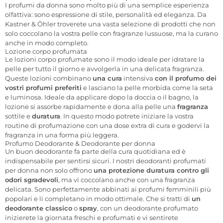
I profumi da donna sono molto più di una semplice esperienza
olfattiva: sono espressione di stile, personalità ed eleganza. Da
Kastner & Öhler troverete una vasta selezione di prodotti che non
solo coccolano la vostra pelle con fragranze lussuose, ma la curano
anche in modo completo.
Lozione corpo profumata
Le lozioni corpo profumate sono il modo ideale per idratare la
pelle per tutto il giorno e avvolgerla in una delicata fragranza.
Queste lozioni combinano
una cura
intensiva
con il profumo dei
vostri profumi preferiti
e lasciano la pelle morbida come la seta
e luminosa. Ideale da applicare dopo la doccia o il bagno, la
lozione si assorbe rapidamente e dona alla pelle una
fragranza
sottile e
duratura
. In questo modo potrete iniziare la vostra
routine di profumazione con una dose extra di cura e godervi la
fragranza in una forma più leggera.
Profumo Deodorante & Deodorante per donna
Un buon deodorante fa parte della cura quotidiana ed è
indispensabile per sentirsi sicuri. I nostri deodoranti profumati
per donna non solo offrono
una protezione duratura contro gli
odori sgradevoli
, ma vi coccolano anche con una fragranza
delicata. Sono perfettamente abbinati ai profumi femminili più
popolari e li completano in modo ottimale. Che si tratti di
un
deodorante classico
o
spray
, con un deodorante profumato
inizierete la giornata freschi e profumati e vi sentirete