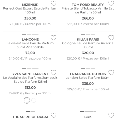
MIZENSIR
TOM FORD BEAUTY
Perfect Oud Extrait Eau de Parfum
Private Blend Tobacco Vanille Eau
100ml
de Parfum 50ml
350,00
266,00
350,00 € / Prezzo per 100ml
532,00 € / Prezzo per 100ml
LANCÔME
KILIAN PARIS
La vie est belle Eau de Parfum
Cologne Eau de Parfum Ricarica
30ml Ricaricabile
100ml
72,00
320,00
240,00 € / Prezzo per 100ml
320,00 € / Prezzo per 100ml
YVES SAINT LAURENT
FRAGRANCE DU BOIS
Le Vestiaire des Parfums Jumpsuit
London Spice Parfum 100ml
Eau de Parfum 125ml
335,00
312,00
335,00 € / Prezzo per 100ml
249,60 € / Prezzo per 100ml
THE SPIRIT OF DUBAI
BDK