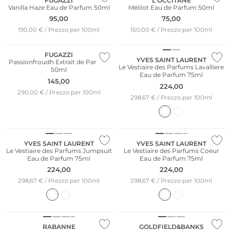
FUGAZZI
L'OCCITANE
Vanilla Haze Eau de Parfum 50ml
Mélilot Eau de Parfum 50ml
95,00
75,00
190,00 € / Prezzo per 100ml
150,00 € / Prezzo per 100ml
FUGAZZI
YVES SAINT LAURENT
Passionfroudh Extrait de Parfum
Le Vestiaire des Parfums Lavalliere
50ml
Eau de Parfum 75ml
145,00
224,00
290,00 € / Prezzo per 100ml
298,67 € / Prezzo per 100ml
NUOVO
YVES SAINT LAURENT
YVES SAINT LAURENT
Le Vestiaire des Parfums Jumpsuit
Le Vestiaire des Parfums Coeur
Eau de Parfum 75ml
Eau de Parfum 75ml
224,00
224,00
298,67 € / Prezzo per 100ml
298,67 € / Prezzo per 100ml
Edizione limitata
RABANNE
GOLDFIELD&BANKS