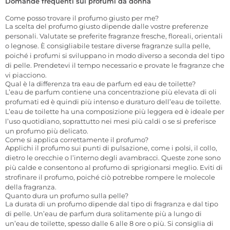
Domande frequenti sui profumi da donna
Come posso trovare il profumo giusto per me?
La scelta del profumo giusto dipende dalle vostre preferenze
personali. Valutate se preferite fragranze fresche, floreali, orientali
o legnose. È consigliabile testare diverse fragranze sulla pelle,
poiché i profumi si sviluppano in modo diverso a seconda del tipo
di pelle. Prendetevi il tempo necessario e provate le fragranze che
vi piacciono.
Qual è la differenza tra eau de parfum ed eau de toilette?
L’eau de parfum contiene una concentrazione più elevata di oli
profumati ed è quindi più intenso e duraturo dell’eau de toilette.
L’eau de toilette ha una composizione più leggera ed è ideale per
l’uso quotidiano, soprattutto nei mesi più caldi o se si preferisce
un profumo più delicato.
Come si applica correttamente il profumo?
Applichi il profumo sui punti di pulsazione, come i polsi, il collo,
dietro le orecchie o l’interno degli avambracci. Queste zone sono
più calde e consentono al profumo di sprigionarsi meglio. Eviti di
strofinare il profumo, poiché ciò potrebbe rompere le molecole
della fragranza.
Quanto dura un profumo sulla pelle?
La durata di un profumo dipende dal tipo di fragranza e dal tipo
di pelle. Un’eau de parfum dura solitamente più a lungo di
un’eau de toilette, spesso dalle 6 alle 8 ore o più. Si consiglia di