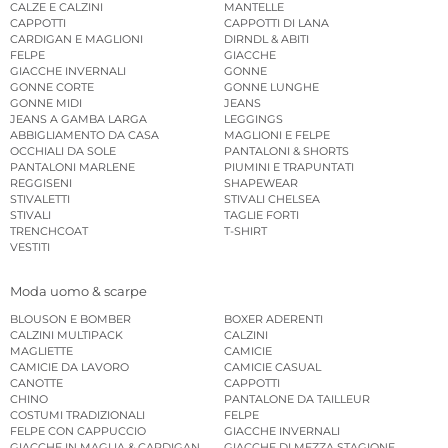
CALZE E CALZINI
MANTELLE
CAPPOTTI
CAPPOTTI DI LANA
CARDIGAN E MAGLIONI
DIRNDL & ABITI
FELPE
GIACCHE
GIACCHE INVERNALI
GONNE
GONNE CORTE
GONNE LUNGHE
GONNE MIDI
JEANS
JEANS A GAMBA LARGA
LEGGINGS
ABBIGLIAMENTO DA CASA
MAGLIONI E FELPE
OCCHIALI DA SOLE
PANTALONI & SHORTS
PANTALONI MARLENE
PIUMINI E TRAPUNTATI
REGGISENI
SHAPEWEAR
STIVALETTI
STIVALI CHELSEA
STIVALI
TAGLIE FORTI
TRENCHCOAT
T-SHIRT
VESTITI
Moda uomo & scarpe
BLOUSON E BOMBER
BOXER ADERENTI
CALZINI MULTIPACK
CALZINI
MAGLIETTE
CAMICIE
CAMICIE DA LAVORO
CAMICIE CASUAL
CANOTTE
CAPPOTTI
CHINO
PANTALONE DA TAILLEUR
COSTUMI TRADIZIONALI
FELPE
FELPE CON CAPPUCCIO
GIACCHE INVERNALI
GIACCHE IN MAGLIA & CARDIGAN
GIACCHE DI MEZZA STAGIONE