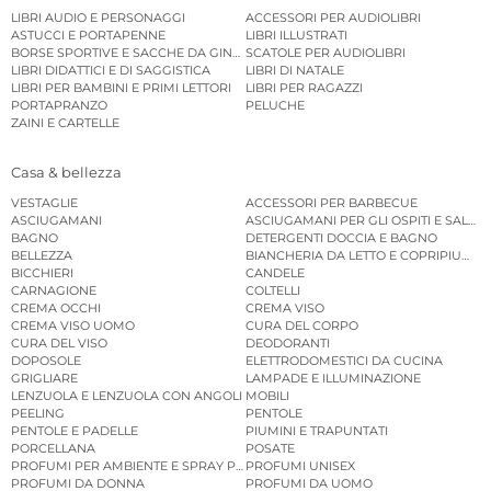
LIBRI AUDIO E PERSONAGGI
ACCESSORI PER AUDIOLIBRI
ASTUCCI E PORTAPENNE
LIBRI ILLUSTRATI
BORSE SPORTIVE E SACCHE DA GINNASTICA
SCATOLE PER AUDIOLIBRI
LIBRI DIDATTICI E DI SAGGISTICA
LIBRI DI NATALE
LIBRI PER BAMBINI E PRIMI LETTORI
LIBRI PER RAGAZZI
PORTAPRANZO
PELUCHE
ZAINI E CARTELLE
Casa & bellezza
VESTAGLIE
ACCESSORI PER BARBECUE
ASCIUGAMANI
ASCIUGAMANI PER GLI OSPITI E SALVIE
BAGNO
DETERGENTI DOCCIA E BAGNO
BELLEZZA
BIANCHERIA DA LETTO E COPRIPIUMINI
BICCHIERI
CANDELE
CARNAGIONE
COLTELLI
CREMA OCCHI
CREMA VISO
CREMA VISO UOMO
CURA DEL CORPO
CURA DEL VISO
DEODORANTI
DOPOSOLE
ELETTRODOMESTICI DA CUCINA
GRIGLIARE
LAMPADE E ILLUMINAZIONE
LENZUOLA E LENZUOLA CON ANGOLI
MOBILI
PEELING
PENTOLE
PENTOLE E PADELLE
PIUMINI E TRAPUNTATI
PORCELLANA
POSATE
PROFUMI PER AMBIENTE E SPRAY PER AMBIENTE
PROFUMI UNISEX
PROFUMI DA DONNA
PROFUMI DA UOMO