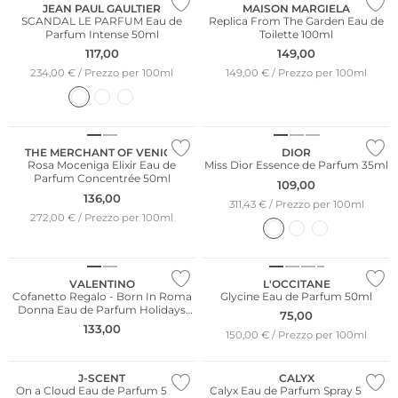
JEAN PAUL GAULTIER
MAISON MARGIELA
SCANDAL LE PARFUM Eau de
Replica From The Garden Eau de
Parfum Intense 50ml
Toilette 100ml
117,00
149,00
234,00 € / Prezzo per 100ml
149,00 € / Prezzo per 100ml
THE MERCHANT OF VENICE
DIOR
Rosa Moceniga Elixir Eau de
Miss Dior Essence de Parfum 35ml
Parfum Concentrée 50ml
109,00
136,00
311,43 € / Prezzo per 100ml
272,00 € / Prezzo per 100ml
VALENTINO
L'OCCITANE
Cofanetto Regalo - Born In Roma
Glycine Eau de Parfum 50ml
Donna Eau de Parfum Holidays
75,00
Set 50ml / 10ml
133,00
150,00 € / Prezzo per 100ml
J-SCENT
CALYX
On a Cloud Eau de Parfum 50ml
Calyx Eau de Parfum Spray 50ml