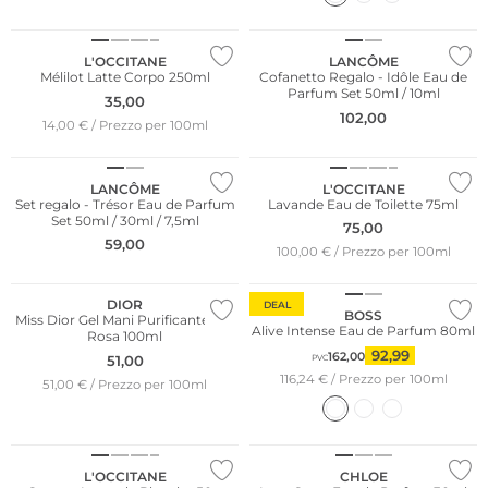
Edizione limitata
L'OCCITANE
LANCÔME
Mélilot Latte Corpo 250ml
Cofanetto Regalo - Idôle Eau de
Parfum Set 50ml / 10ml
35,00
102,00
14,00 € / Prezzo per 100ml
Edizione limitata
LANCÔME
L'OCCITANE
Set regalo - Trésor Eau de Parfum
Lavande Eau de Toilette 75ml
Set 50ml / 30ml / 7,5ml
75,00
59,00
100,00 € / Prezzo per 100ml
DIOR
DEAL
BOSS
Miss Dior Gel Mani Purificante alla
Alive Intense Eau de Parfum 80ml
Rosa 100ml
92,99
162,00
51,00
PVC
116,24 € / Prezzo per 100ml
51,00 € / Prezzo per 100ml
L'OCCITANE
CHLOE