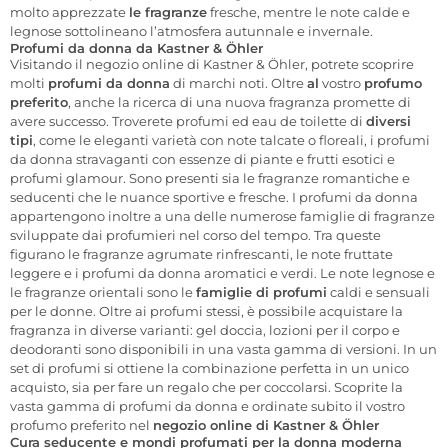
molto apprezzate
le fragranze
fresche, mentre le note calde e
legnose sottolineano l’atmosfera autunnale e invernale.
Profumi da donna da Kastner & Öhler
Visitando il negozio online di Kastner & Öhler, potrete scoprire
molti
profumi da donna
di marchi noti. Oltre
al
vostro
profumo
preferito
, anche la ricerca di una nuova fragranza promette di
avere successo. Troverete profumi ed eau de toilette di
diversi
tipi
, come le eleganti varietà con note talcate o floreali, i profumi
da donna stravaganti con essenze di piante e frutti esotici e
profumi glamour. Sono presenti sia le fragranze romantiche e
seducenti che le nuance sportive e fresche. I profumi da donna
appartengono inoltre a una delle numerose famiglie di fragranze
sviluppate dai profumieri nel corso del tempo. Tra queste
figurano le fragranze agrumate rinfrescanti, le note fruttate
leggere e i profumi da donna aromatici e verdi. Le note legnose e
le fragranze orientali sono le
famiglie di profumi
caldi e sensuali
per le donne. Oltre ai profumi stessi, è possibile acquistare la
fragranza in diverse varianti: gel doccia, lozioni per il corpo e
deodoranti sono disponibili in una vasta gamma di versioni. In un
set di profumi si ottiene la combinazione perfetta in un unico
acquisto, sia per fare un regalo che per coccolarsi. Scoprite la
vasta gamma di profumi da donna e ordinate subito il vostro
profumo preferito nel
negozio online di Kastner & Öhler
Cura seducente e mondi profumati per la donna moderna