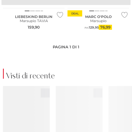
Sostenibile
Sostenibile
DEAL
LIEBESKIND BERLIN
MARC O'POLO
Marsupio TAVIA
Marsupio
159,90
76,99
129,95
PVC
PAGINA 1 DI 1
Visti di recente