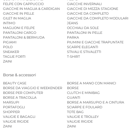
FELPE CON CAPPUCCIO
GIACCHE INVERNALI
GIACCHE IN MAGLIA & CARDIGAN
GIACCHE DI MEZZA STAGIONE
GIACCHE IN PELLE
GIACCHE DA COMPLETO
GILET IN MAGLIA
GIACCHE DA COMPLETO MODULARI
INTIMO
JEANS
MAGLIONI E FELPE
OCCHIALI DA SOLE
PANTALONI CARGO
PANTALONI IN PELLE
PANTALONI & BERMUDA
PARKA
PIGIAMI
PIUMINI E GIACCHE TRAPUNTATE
POLO
SCARPE ELEGANTI
SNEAKER
STIVALI E STIVALETTI
TAGLIE FORTI
T-SHIRT
ZAINI
Borse & accessori
BEAUTY CASE
BORSE A MANO CON MANICI
BORSE DA VIAGGIO E WEEKENDER
BORSE
BORSE PER COMPUTER
CLUTCH E MINIBAG
BORSE A TRACOLLA
GUANTI
MARSUPI
BORSE A MARSUPIO E A CINTURA
PORTAFOGLI
SCIARPE E FOULARD
SHOPPER
TOTE BAG
VALIGIE E BAGAGLI
VALIGIE E TROLLEY
VALIGIE RIGIDE
VALIGIE RIGIDE
ZAINI
ZAINI