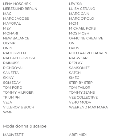
LENA HOSCHEK
LEVI’S®
LIEBESKIND BERLIN
LUISA CERANO
MAC
MARC CAIN
MARC JACOBS
MARC O’POLO
MAYORAL
MCM
MEY
MICHAEL KORS
MONARI
MOS MOSH
NEW BALANCE
OFFICINE CREATIVE
OLYMP
ON
ONLY
OPUS
PAUL GREEN
POLO RALPH LAUREN
RAFFAELLO ROSSI
RAGWEAR
RAINKISS
REPLAY
RICHROYAL
SAMSONITE
SANETTA
SATCH
SKINY
SMEG
SOMEDAY
STEP BY STEP
TOM FORD
TOM TAILOR
TOMMY HILFIGER
TOMMY JEANS
TRIUMPH
VEE COLLECTIVE
VEJA
VERO MODA
VILLEROY & BOCH
WEEKEND MAX MARA
WMF
Moda donna & scarpe
MAXIVESTITI
ABITI MIDI