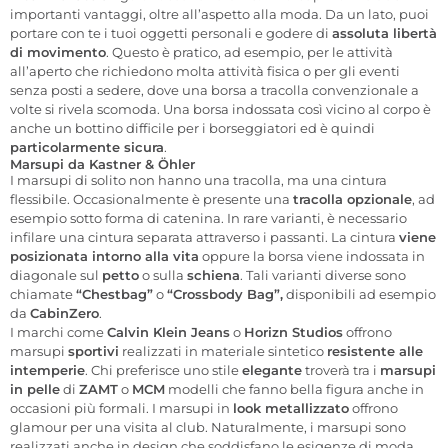
importanti vantaggi, oltre all’aspetto alla moda. Da un lato, puoi
portare con te i tuoi oggetti personali e godere di
assoluta libertà
di movimento
. Questo è pratico, ad esempio, per le attività
all’aperto che richiedono molta attività fisica o per gli eventi
senza posti a sedere, dove una borsa a tracolla convenzionale a
volte si rivela scomoda. Una borsa indossata così vicino al corpo è
anche un bottino difficile per i borseggiatori ed è quindi
particolarmente sicura
.
Marsupi da Kastner & Öhler
I marsupi di solito non hanno una tracolla, ma una cintura
flessibile. Occasionalmente è presente una
tracolla opzionale
, ad
esempio sotto forma di catenina. In rare varianti, è necessario
infilare una cintura separata attraverso i passanti. La cintura
viene
posizionata intorno alla vita
oppure la borsa viene indossata in
diagonale sul
petto
o sulla
schiena
. Tali varianti diverse sono
chiamate
“Chestbag”
o
“Crossbody Bag”,
disponibili ad esempio
da
CabinZero
.
I marchi come
Calvin Klein Jeans
o
Horizn Studios
offrono
marsupi
sportivi
realizzati in materiale sintetico
resistente alle
intemperie
. Chi preferisce uno stile
elegante
troverà tra i
marsupi
in pelle
di
ZAMT
o
MCM
modelli che fanno bella figura anche in
occasioni più formali. I marsupi in
look metallizzato
offrono
glamour per una visita al club. Naturalmente, i marsupi sono
realizzati anche in design che soddisfano le esigenze di moda