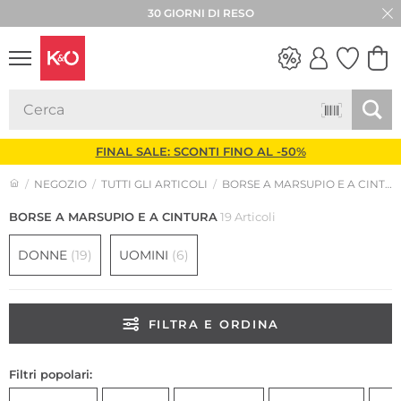
30 GIORNI DI RESO
LOOK
WEDDING
VIBES
FINAL SALE: SCONTI FINO AL -50%
NEGOZIO
TUTTI GLI ARTICOLI
BORSE A MARSUPIO E A CINTURA
BORSE A MARSUPIO E A CINTURA
19 Articoli
DONNE
(19)
UOMINI
(6)
FILTRA E ORDINA
Filtri popolari: