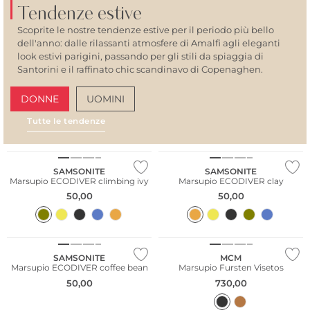
Tendenze estive
Scoprite le nostre tendenze estive per il periodo più bello
dell'anno: dalle rilassanti atmosfere di Amalfi agli eleganti
look estivi parigini, passando per gli stili da spiaggia di
Santorini e il raffinato chic scandinavo di Copenaghen.
DONNE
UOMINI
Tutte le tendenze
AMALFI VIBES
SAN
Sostenibile
Sostenibile
SAMSONITE
SAMSONITE
Marsupio ECODIVER climbing ivy
Marsupio ECODIVER clay
50,00
50,00
NUOVO
Sostenibile
SAMSONITE
MCM
Marsupio ECODIVER coffee bean
Marsupio Fursten Visetos
50,00
730,00