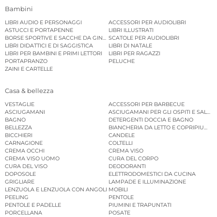
Bambini
LIBRI AUDIO E PERSONAGGI
ACCESSORI PER AUDIOLIBRI
ASTUCCI E PORTAPENNE
LIBRI ILLUSTRATI
BORSE SPORTIVE E SACCHE DA GINNASTICA
SCATOLE PER AUDIOLIBRI
LIBRI DIDATTICI E DI SAGGISTICA
LIBRI DI NATALE
LIBRI PER BAMBINI E PRIMI LETTORI
LIBRI PER RAGAZZI
PORTAPRANZO
PELUCHE
ZAINI E CARTELLE
Casa & bellezza
VESTAGLIE
ACCESSORI PER BARBECUE
ASCIUGAMANI
ASCIUGAMANI PER GLI OSPITI E SALVIE
BAGNO
DETERGENTI DOCCIA E BAGNO
BELLEZZA
BIANCHERIA DA LETTO E COPRIPIUMINI
BICCHIERI
CANDELE
CARNAGIONE
COLTELLI
CREMA OCCHI
CREMA VISO
CREMA VISO UOMO
CURA DEL CORPO
CURA DEL VISO
DEODORANTI
DOPOSOLE
ELETTRODOMESTICI DA CUCINA
GRIGLIARE
LAMPADE E ILLUMINAZIONE
LENZUOLA E LENZUOLA CON ANGOLI
MOBILI
PEELING
PENTOLE
PENTOLE E PADELLE
PIUMINI E TRAPUNTATI
PORCELLANA
POSATE