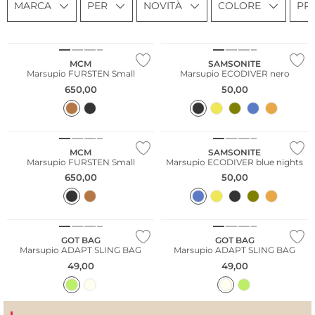
MARCA
PER
NOVITÀ
COLORE
PR
Sostenibile
MCM
SAMSONITE
Marsupio FURSTEN Small
Marsupio ECODIVER nero
650,00
50,00
Sostenibile
MCM
SAMSONITE
Marsupio FURSTEN Small
Marsupio ECODIVER blue nights
650,00
50,00
Sostenibile
Sostenibile
GOT BAG
GOT BAG
Marsupio ADAPT SLING BAG
Marsupio ADAPT SLING BAG
49,00
49,00