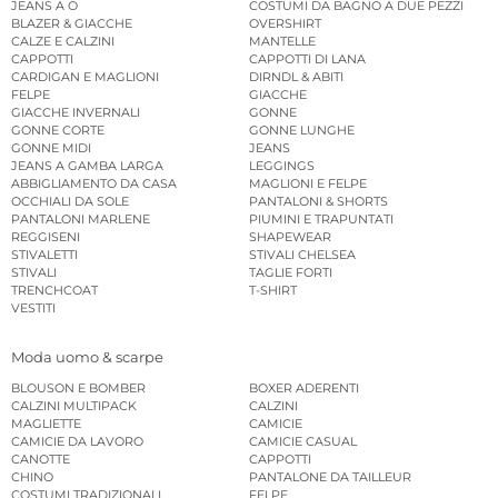
JEANS A O
COSTUMI DA BAGNO A DUE PEZZI
BLAZER & GIACCHE
OVERSHIRT
CALZE E CALZINI
MANTELLE
CAPPOTTI
CAPPOTTI DI LANA
CARDIGAN E MAGLIONI
DIRNDL & ABITI
FELPE
GIACCHE
GIACCHE INVERNALI
GONNE
GONNE CORTE
GONNE LUNGHE
GONNE MIDI
JEANS
JEANS A GAMBA LARGA
LEGGINGS
ABBIGLIAMENTO DA CASA
MAGLIONI E FELPE
OCCHIALI DA SOLE
PANTALONI & SHORTS
PANTALONI MARLENE
PIUMINI E TRAPUNTATI
REGGISENI
SHAPEWEAR
STIVALETTI
STIVALI CHELSEA
STIVALI
TAGLIE FORTI
TRENCHCOAT
T-SHIRT
VESTITI
Moda uomo & scarpe
BLOUSON E BOMBER
BOXER ADERENTI
CALZINI MULTIPACK
CALZINI
MAGLIETTE
CAMICIE
CAMICIE DA LAVORO
CAMICIE CASUAL
CANOTTE
CAPPOTTI
CHINO
PANTALONE DA TAILLEUR
COSTUMI TRADIZIONALI
FELPE