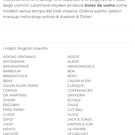
degli uomini: Leonhard Heyden produce
borse da uomo
come
modelli senza tempo dal look classico. Ordina subito i pratici
marsupi nello shop online di Kastner & Öhler!
I nostri migliori marchi
ADIDAS ORIGINALS
AESOP
AFFENZAHN
ALESSI
ARMANI/PRIVÉ
ARMEDANGELS
BARBOUR
BDK
BIRKENSTOCK
BOSS
BRAX
CALVIN KLEIN
CALVIN KLEIN JEANS
CLINIQUE
COMMA
COPENHAGEN
DR. MARTENS
DRYKORN
DYSON
ECOALF
ERGOBAG
FALKE
FRED PERRY
GOT BAG
GUESS
HUGO
IZIPIZI
JACK & JONES
JOOP!
KAPTEN & SON
KIEHL’S
LA PRAIRIE
LACOSTE
LE CREUSET