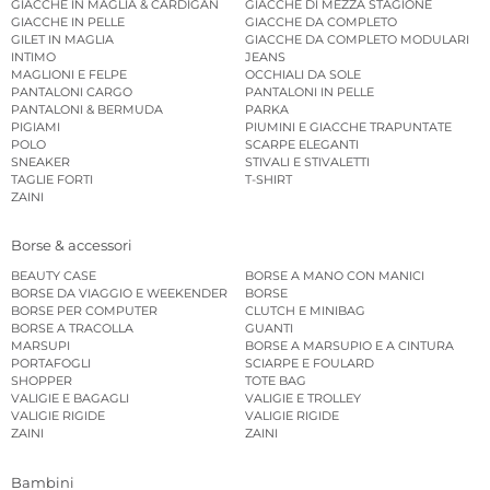
GIACCHE IN MAGLIA & CARDIGAN
GIACCHE DI MEZZA STAGIONE
GIACCHE IN PELLE
GIACCHE DA COMPLETO
GILET IN MAGLIA
GIACCHE DA COMPLETO MODULARI
INTIMO
JEANS
MAGLIONI E FELPE
OCCHIALI DA SOLE
PANTALONI CARGO
PANTALONI IN PELLE
PANTALONI & BERMUDA
PARKA
PIGIAMI
PIUMINI E GIACCHE TRAPUNTATE
POLO
SCARPE ELEGANTI
SNEAKER
STIVALI E STIVALETTI
TAGLIE FORTI
T-SHIRT
ZAINI
Borse & accessori
BEAUTY CASE
BORSE A MANO CON MANICI
BORSE DA VIAGGIO E WEEKENDER
BORSE
BORSE PER COMPUTER
CLUTCH E MINIBAG
BORSE A TRACOLLA
GUANTI
MARSUPI
BORSE A MARSUPIO E A CINTURA
PORTAFOGLI
SCIARPE E FOULARD
SHOPPER
TOTE BAG
VALIGIE E BAGAGLI
VALIGIE E TROLLEY
VALIGIE RIGIDE
VALIGIE RIGIDE
ZAINI
ZAINI
Bambini