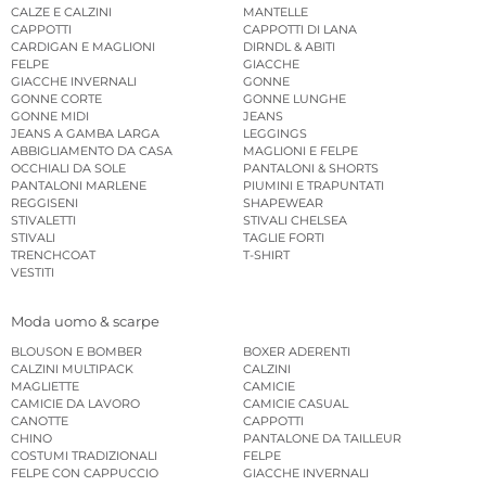
CALZE E CALZINI
MANTELLE
CAPPOTTI
CAPPOTTI DI LANA
CARDIGAN E MAGLIONI
DIRNDL & ABITI
FELPE
GIACCHE
GIACCHE INVERNALI
GONNE
GONNE CORTE
GONNE LUNGHE
GONNE MIDI
JEANS
JEANS A GAMBA LARGA
LEGGINGS
ABBIGLIAMENTO DA CASA
MAGLIONI E FELPE
OCCHIALI DA SOLE
PANTALONI & SHORTS
PANTALONI MARLENE
PIUMINI E TRAPUNTATI
REGGISENI
SHAPEWEAR
STIVALETTI
STIVALI CHELSEA
STIVALI
TAGLIE FORTI
TRENCHCOAT
T-SHIRT
VESTITI
Moda uomo & scarpe
BLOUSON E BOMBER
BOXER ADERENTI
CALZINI MULTIPACK
CALZINI
MAGLIETTE
CAMICIE
CAMICIE DA LAVORO
CAMICIE CASUAL
CANOTTE
CAPPOTTI
CHINO
PANTALONE DA TAILLEUR
COSTUMI TRADIZIONALI
FELPE
FELPE CON CAPPUCCIO
GIACCHE INVERNALI