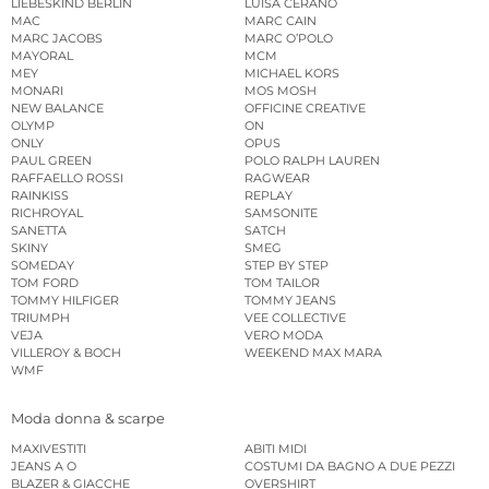
LIEBESKIND BERLIN
LUISA CERANO
MAC
MARC CAIN
MARC JACOBS
MARC O’POLO
MAYORAL
MCM
MEY
MICHAEL KORS
MONARI
MOS MOSH
NEW BALANCE
OFFICINE CREATIVE
OLYMP
ON
ONLY
OPUS
PAUL GREEN
POLO RALPH LAUREN
RAFFAELLO ROSSI
RAGWEAR
RAINKISS
REPLAY
RICHROYAL
SAMSONITE
SANETTA
SATCH
SKINY
SMEG
SOMEDAY
STEP BY STEP
TOM FORD
TOM TAILOR
TOMMY HILFIGER
TOMMY JEANS
TRIUMPH
VEE COLLECTIVE
VEJA
VERO MODA
VILLEROY & BOCH
WEEKEND MAX MARA
WMF
Moda donna & scarpe
MAXIVESTITI
ABITI MIDI
JEANS A O
COSTUMI DA BAGNO A DUE PEZZI
BLAZER & GIACCHE
OVERSHIRT