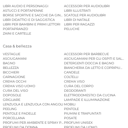
LIBRI AUDIO E PERSONAGGI
ACCESSORI PER AUDIOLIBRI
ASTUCCI E PORTAPENNE
LIBRI ILLUSTRATI
BORSE SPORTIVE E SACCHE DA GINNASTICA
SCATOLE PER AUDIOLIBRI
LIBRI DIDATTICI E DI SAGGISTICA
LIBRI DI NATALE
LIBRI PER BAMBINI E PRIMI LETTORI
LIBRI PER RAGAZZI
PORTAPRANZO
PELUCHE
ZAINI E CARTELLE
Casa & bellezza
VESTAGLIE
ACCESSORI PER BARBECUE
ASCIUGAMANI
ASCIUGAMANI PER GLI OSPITI E SALVIE
BAGNO
DETERGENTI DOCCIA E BAGNO
BELLEZZA
BIANCHERIA DA LETTO E COPRIPIUMINI
BICCHIERI
CANDELE
CARNAGIONE
COLTELLI
CREMA OCCHI
CREMA VISO
CREMA VISO UOMO
CURA DEL CORPO
CURA DEL VISO
DEODORANTI
DOPOSOLE
ELETTRODOMESTICI DA CUCINA
GRIGLIARE
LAMPADE E ILLUMINAZIONE
LENZUOLA E LENZUOLA CON ANGOLI
MOBILI
PEELING
PENTOLE
PENTOLE E PADELLE
PIUMINI E TRAPUNTATI
PORCELLANA
POSATE
PROFUMI PER AMBIENTE E SPRAY PER AMBIENTE
PROFUMI UNISEX
PROFUMI DA DONNA
PROFUMI DA UOMO