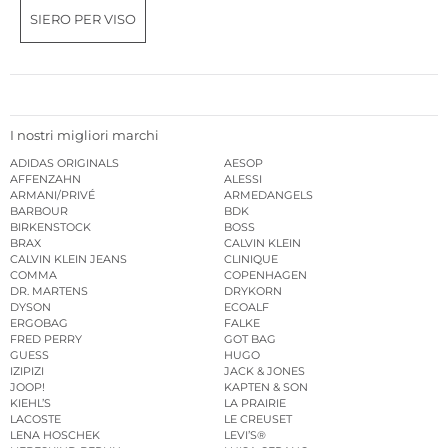
SIERO PER VISO
I nostri migliori marchi
ADIDAS ORIGINALS
AESOP
AFFENZAHN
ALESSI
ARMANI/PRIVÉ
ARMEDANGELS
BARBOUR
BDK
BIRKENSTOCK
BOSS
BRAX
CALVIN KLEIN
CALVIN KLEIN JEANS
CLINIQUE
COMMA
COPENHAGEN
DR. MARTENS
DRYKORN
DYSON
ECOALF
ERGOBAG
FALKE
FRED PERRY
GOT BAG
GUESS
HUGO
IZIPIZI
JACK & JONES
JOOP!
KAPTEN & SON
KIEHL’S
LA PRAIRIE
LACOSTE
LE CREUSET
LENA HOSCHEK
LEVI’S®