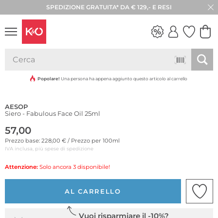
SPEDIZIONE GRATUITA* DA € 129,- E RESI
30 GIORNI DI RESO
LOOK
WEDDING
VIBES
Popolare!
Una persona ha appena aggiunto questo articolo al carrello
AESOP
Siero - Fabulous Face Oil 25ml
57,00
Prezzo base: 228,00 € / Prezzo per 100ml
IVA inclusa, più spese di spedizione
Attenzione:
Solo ancora 3 disponibile!
AL CARRELLO
Vuoi risparmiare il -10%?