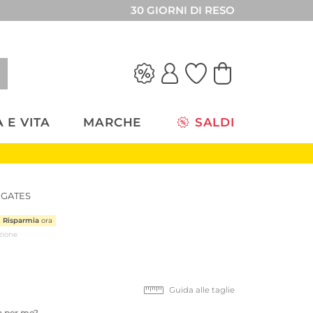
30 GIORNI DI RESO
 E VITA
MARCHE
SALDI
t GATES
Risparmia
ora
zione
Guida alle taglie
ta per me?