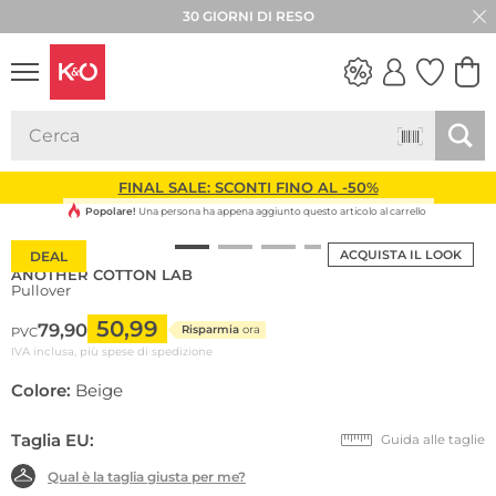
30 GIORNI DI RESO
LOOK
WEDDING
VIBES
FINAL SALE: SCONTI FINO AL -50%
Popolare!
Una persona ha appena aggiunto questo articolo al carrello
ACQUISTA IL LOOK
DEAL
ANOTHER COTTON LAB
Pullover
50,99
79,90
Risparmia
ora
PVC
IVA inclusa, più spese di spedizione
Colore:
Beige
Taglia EU:
Guida alle taglie
Qual è la taglia giusta per me?