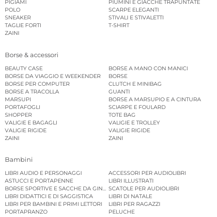
PIGIAMI
PIUMINI E GIACCHE TRAPUNTATE
POLO
SCARPE ELEGANTI
SNEAKER
STIVALI E STIVALETTI
TAGLIE FORTI
T-SHIRT
ZAINI
Borse & accessori
BEAUTY CASE
BORSE A MANO CON MANICI
BORSE DA VIAGGIO E WEEKENDER
BORSE
BORSE PER COMPUTER
CLUTCH E MINIBAG
BORSE A TRACOLLA
GUANTI
MARSUPI
BORSE A MARSUPIO E A CINTURA
PORTAFOGLI
SCIARPE E FOULARD
SHOPPER
TOTE BAG
VALIGIE E BAGAGLI
VALIGIE E TROLLEY
VALIGIE RIGIDE
VALIGIE RIGIDE
ZAINI
ZAINI
Bambini
LIBRI AUDIO E PERSONAGGI
ACCESSORI PER AUDIOLIBRI
ASTUCCI E PORTAPENNE
LIBRI ILLUSTRATI
BORSE SPORTIVE E SACCHE DA GINNASTICA
SCATOLE PER AUDIOLIBRI
LIBRI DIDATTICI E DI SAGGISTICA
LIBRI DI NATALE
LIBRI PER BAMBINI E PRIMI LETTORI
LIBRI PER RAGAZZI
PORTAPRANZO
PELUCHE