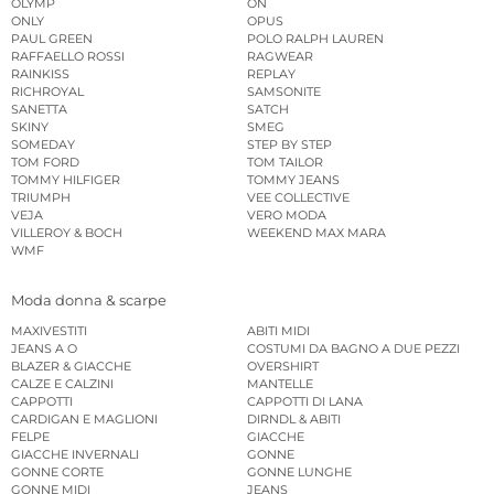
OLYMP
ON
ONLY
OPUS
PAUL GREEN
POLO RALPH LAUREN
RAFFAELLO ROSSI
RAGWEAR
RAINKISS
REPLAY
RICHROYAL
SAMSONITE
SANETTA
SATCH
SKINY
SMEG
SOMEDAY
STEP BY STEP
TOM FORD
TOM TAILOR
TOMMY HILFIGER
TOMMY JEANS
TRIUMPH
VEE COLLECTIVE
VEJA
VERO MODA
VILLEROY & BOCH
WEEKEND MAX MARA
WMF
Moda donna & scarpe
MAXIVESTITI
ABITI MIDI
JEANS A O
COSTUMI DA BAGNO A DUE PEZZI
BLAZER & GIACCHE
OVERSHIRT
CALZE E CALZINI
MANTELLE
CAPPOTTI
CAPPOTTI DI LANA
CARDIGAN E MAGLIONI
DIRNDL & ABITI
FELPE
GIACCHE
GIACCHE INVERNALI
GONNE
GONNE CORTE
GONNE LUNGHE
GONNE MIDI
JEANS