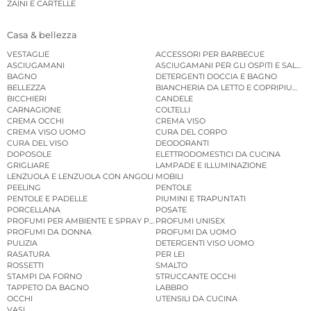
ZAINI E CARTELLE
Casa & bellezza
VESTAGLIE
ACCESSORI PER BARBECUE
ASCIUGAMANI
ASCIUGAMANI PER GLI OSPITI E SALVIE
BAGNO
DETERGENTI DOCCIA E BAGNO
BELLEZZA
BIANCHERIA DA LETTO E COPRIPIUMINI
BICCHIERI
CANDELE
CARNAGIONE
COLTELLI
CREMA OCCHI
CREMA VISO
CREMA VISO UOMO
CURA DEL CORPO
CURA DEL VISO
DEODORANTI
DOPOSOLE
ELETTRODOMESTICI DA CUCINA
GRIGLIARE
LAMPADE E ILLUMINAZIONE
LENZUOLA E LENZUOLA CON ANGOLI
MOBILI
PEELING
PENTOLE
PENTOLE E PADELLE
PIUMINI E TRAPUNTATI
PORCELLANA
POSATE
PROFUMI PER AMBIENTE E SPRAY PER AMBIENTE
PROFUMI UNISEX
PROFUMI DA DONNA
PROFUMI DA UOMO
PULIZIA
DETERGENTI VISO UOMO
RASATURA
PER LEI
ROSSETTI
SMALTO
STAMPI DA FORNO
STRUCCANTE OCCHI
TAPPETO DA BAGNO
LABBRO
OCCHI
UTENSILI DA CUCINA
VASI