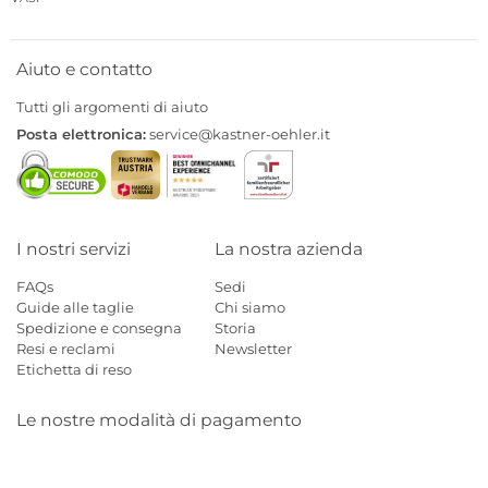
Aiuto e contatto
Tutti gli argomenti di aiuto
Posta elettronica:
service@kastner-oehler.it
I nostri servizi
La nostra azienda
FAQs
Sedi
Guide alle taglie
Chi siamo
Spedizione e consegna
Storia
Resi e reclami
Newsletter
Etichetta di reso
Le nostre modalità di pagamento
Mastercard
Visa
Diners
Applepay
Amazon
Paypal
Klarn