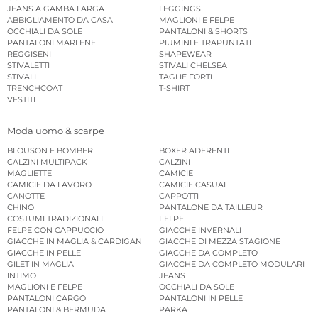
JEANS A GAMBA LARGA
LEGGINGS
ABBIGLIAMENTO DA CASA
MAGLIONI E FELPE
OCCHIALI DA SOLE
PANTALONI & SHORTS
PANTALONI MARLENE
PIUMINI E TRAPUNTATI
REGGISENI
SHAPEWEAR
STIVALETTI
STIVALI CHELSEA
STIVALI
TAGLIE FORTI
TRENCHCOAT
T-SHIRT
VESTITI
Moda uomo & scarpe
BLOUSON E BOMBER
BOXER ADERENTI
CALZINI MULTIPACK
CALZINI
MAGLIETTE
CAMICIE
CAMICIE DA LAVORO
CAMICIE CASUAL
CANOTTE
CAPPOTTI
CHINO
PANTALONE DA TAILLEUR
COSTUMI TRADIZIONALI
FELPE
FELPE CON CAPPUCCIO
GIACCHE INVERNALI
GIACCHE IN MAGLIA & CARDIGAN
GIACCHE DI MEZZA STAGIONE
GIACCHE IN PELLE
GIACCHE DA COMPLETO
GILET IN MAGLIA
GIACCHE DA COMPLETO MODULARI
INTIMO
JEANS
MAGLIONI E FELPE
OCCHIALI DA SOLE
PANTALONI CARGO
PANTALONI IN PELLE
PANTALONI & BERMUDA
PARKA