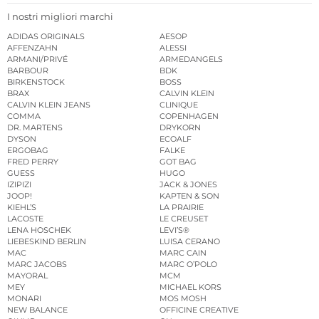
I nostri migliori marchi
ADIDAS ORIGINALS
AESOP
AFFENZAHN
ALESSI
ARMANI/PRIVÉ
ARMEDANGELS
BARBOUR
BDK
BIRKENSTOCK
BOSS
BRAX
CALVIN KLEIN
CALVIN KLEIN JEANS
CLINIQUE
COMMA
COPENHAGEN
DR. MARTENS
DRYKORN
DYSON
ECOALF
ERGOBAG
FALKE
FRED PERRY
GOT BAG
GUESS
HUGO
IZIPIZI
JACK & JONES
JOOP!
KAPTEN & SON
KIEHL’S
LA PRAIRIE
LACOSTE
LE CREUSET
LENA HOSCHEK
LEVI’S®
LIEBESKIND BERLIN
LUISA CERANO
MAC
MARC CAIN
MARC JACOBS
MARC O’POLO
MAYORAL
MCM
MEY
MICHAEL KORS
MONARI
MOS MOSH
NEW BALANCE
OFFICINE CREATIVE