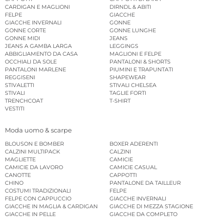
CARDIGAN E MAGLIONI
DIRNDL & ABITI
FELPE
GIACCHE
GIACCHE INVERNALI
GONNE
GONNE CORTE
GONNE LUNGHE
GONNE MIDI
JEANS
JEANS A GAMBA LARGA
LEGGINGS
ABBIGLIAMENTO DA CASA
MAGLIONI E FELPE
OCCHIALI DA SOLE
PANTALONI & SHORTS
PANTALONI MARLENE
PIUMINI E TRAPUNTATI
REGGISENI
SHAPEWEAR
STIVALETTI
STIVALI CHELSEA
STIVALI
TAGLIE FORTI
TRENCHCOAT
T-SHIRT
VESTITI
Moda uomo & scarpe
BLOUSON E BOMBER
BOXER ADERENTI
CALZINI MULTIPACK
CALZINI
MAGLIETTE
CAMICIE
CAMICIE DA LAVORO
CAMICIE CASUAL
CANOTTE
CAPPOTTI
CHINO
PANTALONE DA TAILLEUR
COSTUMI TRADIZIONALI
FELPE
FELPE CON CAPPUCCIO
GIACCHE INVERNALI
GIACCHE IN MAGLIA & CARDIGAN
GIACCHE DI MEZZA STAGIONE
GIACCHE IN PELLE
GIACCHE DA COMPLETO