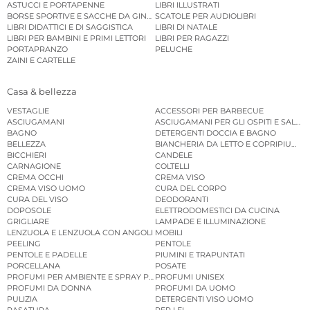
ASTUCCI E PORTAPENNE
LIBRI ILLUSTRATI
BORSE SPORTIVE E SACCHE DA GINNASTICA
SCATOLE PER AUDIOLIBRI
LIBRI DIDATTICI E DI SAGGISTICA
LIBRI DI NATALE
LIBRI PER BAMBINI E PRIMI LETTORI
LIBRI PER RAGAZZI
PORTAPRANZO
PELUCHE
ZAINI E CARTELLE
Casa & bellezza
VESTAGLIE
ACCESSORI PER BARBECUE
ASCIUGAMANI
ASCIUGAMANI PER GLI OSPITI E SALVIE
BAGNO
DETERGENTI DOCCIA E BAGNO
BELLEZZA
BIANCHERIA DA LETTO E COPRIPIUMINI
BICCHIERI
CANDELE
CARNAGIONE
COLTELLI
CREMA OCCHI
CREMA VISO
CREMA VISO UOMO
CURA DEL CORPO
CURA DEL VISO
DEODORANTI
DOPOSOLE
ELETTRODOMESTICI DA CUCINA
GRIGLIARE
LAMPADE E ILLUMINAZIONE
LENZUOLA E LENZUOLA CON ANGOLI
MOBILI
PEELING
PENTOLE
PENTOLE E PADELLE
PIUMINI E TRAPUNTATI
PORCELLANA
POSATE
PROFUMI PER AMBIENTE E SPRAY PER AMBIENTE
PROFUMI UNISEX
PROFUMI DA DONNA
PROFUMI DA UOMO
PULIZIA
DETERGENTI VISO UOMO
RASATURA
PER LEI