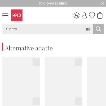
30 GIORNI DI RESO
LOOK
WEDDING
VIBES
Alternative adatte