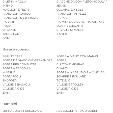
GILET IN MAGLIA
GIACCHE DA COMPLETO MODULARI
INTIMO
JEANS
MAGLIONI E FELPE
OCCHIALI DA SOLE
PANTALONI CARGO
PANTALONI IN PELLE
PANTALONI & BERMUDA
PARKA
PIGIAMI
PIUMINI E GIACCHE TRAPUNTATE
POLO
SCARPE ELEGANTI
SNEAKER
STIVALI E STIVALETTI
TAGLIE FORTI
T-SHIRT
ZAINI
Borse & accessori
BEAUTY CASE
BORSE A MANO CON MANICI
BORSE DA VIAGGIO E WEEKENDER
BORSE
BORSE PER COMPUTER
CLUTCH E MINIBAG
BORSE A TRACOLLA
GUANTI
MARSUPI
BORSE A MARSUPIO E A CINTURA
PORTAFOGLI
SCIARPE E FOULARD
SHOPPER
TOTE BAG
VALIGIE E BAGAGLI
VALIGIE E TROLLEY
VALIGIE RIGIDE
VALIGIE RIGIDE
ZAINI
ZAINI
Bambini
LIBRI AUDIO E PERSONAGGI
ACCESSORI PER AUDIOLIBRI