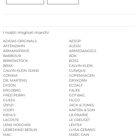
I nostri migliori marchi
ADIDAS ORIGINALS
AESOP
AFFENZAHN
ALESSI
ARMANI/PRIVÉ
ARMEDANGELS
BARBOUR
BDK
BIRKENSTOCK
BOSS
BRAX
CALVIN KLEIN
CALVIN KLEIN JEANS
CLINIQUE
COMMA
COPENHAGEN
DR. MARTENS
DRYKORN
DYSON
ECOALF
ERGOBAG
FALKE
FRED PERRY
GOT BAG
GUESS
HUGO
IZIPIZI
JACK & JONES
JOOP!
KAPTEN & SON
KIEHL’S
LA PRAIRIE
LACOSTE
LE CREUSET
LENA HOSCHEK
LEVI’S®
LIEBESKIND BERLIN
LUISA CERANO
MAC
MARC CAIN