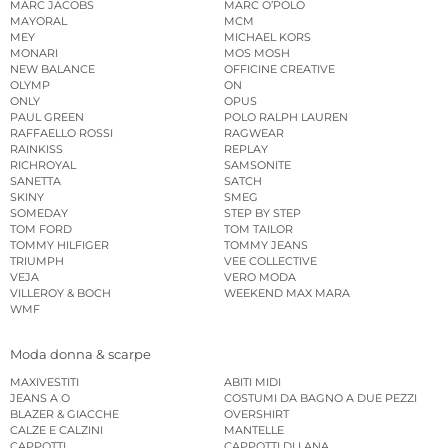
MARC JACOBS
MARC O’POLO
MAYORAL
MCM
MEY
MICHAEL KORS
MONARI
MOS MOSH
NEW BALANCE
OFFICINE CREATIVE
OLYMP
ON
ONLY
OPUS
PAUL GREEN
POLO RALPH LAUREN
RAFFAELLO ROSSI
RAGWEAR
RAINKISS
REPLAY
RICHROYAL
SAMSONITE
SANETTA
SATCH
SKINY
SMEG
SOMEDAY
STEP BY STEP
TOM FORD
TOM TAILOR
TOMMY HILFIGER
TOMMY JEANS
TRIUMPH
VEE COLLECTIVE
VEJA
VERO MODA
VILLEROY & BOCH
WEEKEND MAX MARA
WMF
Moda donna & scarpe
MAXIVESTITI
ABITI MIDI
JEANS A O
COSTUMI DA BAGNO A DUE PEZZI
BLAZER & GIACCHE
OVERSHIRT
CALZE E CALZINI
MANTELLE
CAPPOTTI
CAPPOTTI DI LANA