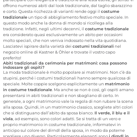
offrono numerosi abiti dal look tradizionale, dal taglio sbarazzino
e corto. Questa ricchezza di varianti rende oggi il
costume
tradizionale
un tipo di abbigliamento festivo molto speciale. In
questo modo anche la donna di mondo si ricollega alla
tradizione. Infatti, negli ultimi decenni, il
costume tradizionale
era considerato quasi esclusivamente un abito per occasioni
molto speciali, che non veniva indossato nella vita quotidiana.
Lasciatevi ispirare dalla varietà dei
costumi tradizionali
nel
negozio online di Kastner & Öhler e trovate il vostro capo
preferito!
Abiti tradizionali da cerimonia per matrimoni: cosa possono
indossare gli ospiti?
La moda tradizionale è molto popolare ai matrimoni. Non c’è da
stupirsi, perché i costumi tradizionali hanno sempre qualcosa di
speciale. Molte coppie scelgono esplicitamente un
matrimonio
in costume tradizionale
. Ma anche se non è così, gli ospiti amano
presentarsi in abiti tradizionali e non sbagliano di certo. In
generale, a ogni matrimonio vale la regola di non rubare la scena
alla sposa. Quindi, in un matrimonio classico, scegliete altri colori
che si distinguano dall’abito da sposa bianco.
Il verde, il blu e il
viola
, ad esempio, sono colori adatti. Se si tratta di un vero e
proprio matrimonio in costume tradizionale, informatevi in
anticipo sul colore del dirndl della sposa, in modo da poterne
scegliere uno diverso. Particolarmente eleganti sono
i dirndl in