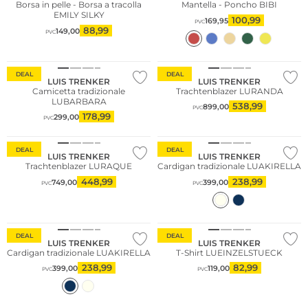
Borsa in pelle - Borsa a tracolla
Mantella - Poncho BIBI
EMILY SILKY
100,99
169,95
PVC
88,99
149,00
PVC
DEAL
DEAL
LUIS TRENKER
LUIS TRENKER
Camicetta tradizionale
Trachtenblazer LURANDA
LUBARBARA
538,99
899,00
PVC
178,99
299,00
PVC
DEAL
DEAL
LUIS TRENKER
LUIS TRENKER
Trachtenblazer LURAQUE
Cardigan tradizionale LUAKIRELLA
448,99
238,99
749,00
399,00
PVC
PVC
DEAL
DEAL
LUIS TRENKER
LUIS TRENKER
Cardigan tradizionale LUAKIRELLA
T-Shirt LUEINZELSTUECK
238,99
82,99
399,00
119,00
PVC
PVC
Sostenibile
Sostenibile