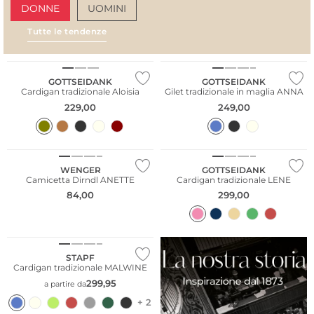
DONNE
UOMINI
Tutte le tendenze
AMALFI VIBES
SAN
Merino
Merino
GOTTSEIDANK
GOTTSEIDANK
Cardigan tradizionale Aloisia
Gilet tradizionale in maglia ANNA
229,00
249,00
Taglie grandi
WENGER
GOTTSEIDANK
Camicetta Dirndl ANETTE
Cardigan tradizionale LENE
84,00
299,00
STAPF
Cardigan tradizionale MALWINE
299,95
a partire da
+ 2