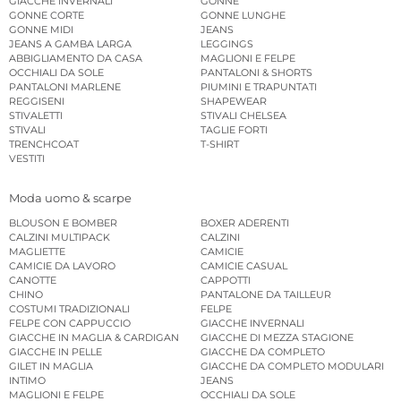
GIACCHE INVERNALI
GONNE
GONNE CORTE
GONNE LUNGHE
GONNE MIDI
JEANS
JEANS A GAMBA LARGA
LEGGINGS
ABBIGLIAMENTO DA CASA
MAGLIONI E FELPE
OCCHIALI DA SOLE
PANTALONI & SHORTS
PANTALONI MARLENE
PIUMINI E TRAPUNTATI
REGGISENI
SHAPEWEAR
STIVALETTI
STIVALI CHELSEA
STIVALI
TAGLIE FORTI
TRENCHCOAT
T-SHIRT
VESTITI
Moda uomo & scarpe
BLOUSON E BOMBER
BOXER ADERENTI
CALZINI MULTIPACK
CALZINI
MAGLIETTE
CAMICIE
CAMICIE DA LAVORO
CAMICIE CASUAL
CANOTTE
CAPPOTTI
CHINO
PANTALONE DA TAILLEUR
COSTUMI TRADIZIONALI
FELPE
FELPE CON CAPPUCCIO
GIACCHE INVERNALI
GIACCHE IN MAGLIA & CARDIGAN
GIACCHE DI MEZZA STAGIONE
GIACCHE IN PELLE
GIACCHE DA COMPLETO
GILET IN MAGLIA
GIACCHE DA COMPLETO MODULARI
INTIMO
JEANS
MAGLIONI E FELPE
OCCHIALI DA SOLE