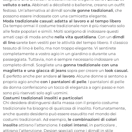
velluto o seta.
Abbinati a décolleté o ballerine, creano un outfit
festoso. Un’alternativa al dirndl
sono
le gonne tradizionali
, che
possono essere indossate con una camicetta elegante.
Moda tradizionale casual: adatta al lavoro e al tempo libero
Da tempo ormai il costume tradizionale non è più riservato solo
alle feste popolari e simili. Molti scelgono
di indossare questi
amati capi di moda
anche
nella vita quotidiana
. Con un
dirndl
di lino
sarete ben vestiti per le attività del tempo libero. Il classico
tessuto di lino è bello, ma non troppo elegante. Vi sentirete
completamente a vostro agio in un giardino o durante una
passeggiata. Tuttavia, non è sempre necessario indossare un
completo dirndl. Scegliete una
gonna tradizionale con una
maglietta e una giacca di jeans
sopra per creare un
look casual.
È perfetto
anche
per andare
al lavoro
. Alcune donne si sentono
a
proprio agio
anche
con i pantaloni di pelle
. I pantaloni di pelle
da donna conferiscono un tocco di eleganza a ogni passo e non
sono più riservati solo agli uomini.
Costumi tradizionali insoliti e particolari
Chi desidera distinguersi dalla massa con il proprio costume
tradizionale ha bisogno di qualcosa di insolito. Fortunatamente,
anche questo desiderio può essere esaudito nel mondo dei
costumi tradizionali.
Ad esempio,
le combinazioni di colori
insolite
attirano l’attenzione.
I colori intensi
, in particolare
,
attirano l’attenzione. Design speciali come i dirndl in stile