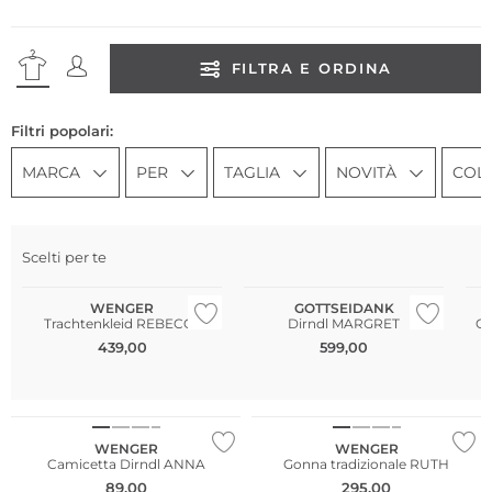
FILTRA E ORDINA
Filtri popolari:
MARCA
PER
TAGLIA
NOVITÀ
COL
Scelti per te
Ta
WENGER
GOTTSEIDANK
Trachtenkleid REBECCa
Dirndl MARGRET
Gi
439,00
599,00
Taglie grandi
WENGER
WENGER
Camicetta Dirndl ANNA
Gonna tradizionale RUTH
89,00
295,00