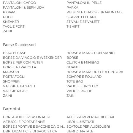
PANTALONI CARGO
PANTALONI IN PELLE
PANTALONI & BERMUDA
PARKA
PIGIAMI
PIUMINI E GIACCHE TRAPUNTATE
POLO
SCARPE ELEGANTI
SNEAKER
STIVALI E STIVALETTI
TAGLIE FORTI
T-SHIRT
ZAINI
Borse & accessori
BEAUTY CASE
BORSE A MANO CON MANICI
BORSE DA VIAGGIO E WEEKENDER
BORSE
BORSE PER COMPUTER
CLUTCH E MINIBAG
BORSE A TRACOLLA
GUANTI
MARSUPI
BORSE A MARSUPIO E A CINTURA
PORTAFOGLI
SCIARPE E FOULARD
SHOPPER
TOTE BAG
VALIGIE E BAGAGLI
VALIGIE E TROLLEY
VALIGIE RIGIDE
VALIGIE RIGIDE
ZAINI
ZAINI
Bambini
LIBRI AUDIO E PERSONAGGI
ACCESSORI PER AUDIOLIBRI
ASTUCCI E PORTAPENNE
LIBRI ILLUSTRATI
BORSE SPORTIVE E SACCHE DA GINNASTICA
SCATOLE PER AUDIOLIBRI
LIBRI DIDATTICI E DI SAGGISTICA
LIBRI DI NATALE