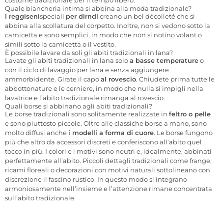
Quale biancheria intima si abbina alla moda tradizionale?
I reggiseni
speciali
per dirndl
creano un bel décolleté che si
abbina alla scollatura del corpetto. Inoltre, non si vedono sotto la
camicetta e sono semplici, in modo che non si notino volant o
simili sotto la camicetta o il vestito.
È possibile lavare da soli gli abiti tradizionali in lana?
Lavate gli abiti tradizionali in lana solo
a basse temperature
o
con il ciclo di lavaggio per lana e senza aggiungere
ammorbidente. Girate il capo
al rovescio
. Chiudete prima tutte le
abbottonature e le cerniere, in modo che nulla si impigli nella
lavatrice e l’abito tradizionale rimanga al rovescio.
Quali borse si abbinano agli abiti tradizionali?
Le borse tradizionali sono solitamente
realizzate
in
feltro o pelle
e sono piuttosto piccole. Oltre alle classiche borse a mano,
sono
molto diffusi
anche
i modelli a forma di cuore
. Le borse fungono
più che altro da accessori discreti e conferiscono all’abito quel
tocco in più. I colori e i motivi sono neutri e, idealmente, abbinati
perfettamente all’abito. Piccoli dettagli tradizionali come frange,
ricami floreali o decorazioni con motivi naturali sottolineano con
discrezione il fascino rustico. In questo modo si integrano
armoniosamente nell’insieme e l’attenzione rimane concentrata
sull’abito tradizionale.