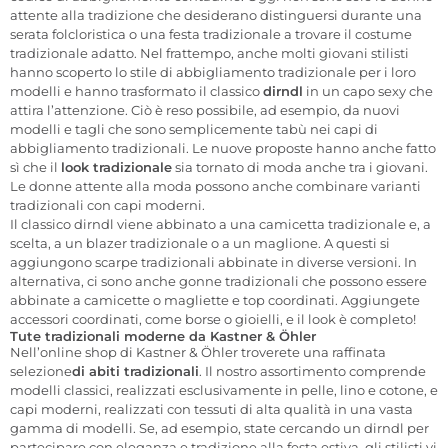
attente alla tradizione che desiderano distinguersi durante una
serata folcloristica o una festa tradizionale a trovare il costume
tradizionale adatto. Nel frattempo, anche molti giovani stilisti
hanno scoperto lo stile di abbigliamento tradizionale per i loro
modelli e hanno trasformato il classico
dirndl
in un capo sexy che
attira l’attenzione. Ciò è reso possibile, ad esempio, da nuovi
modelli e tagli che sono semplicemente tabù nei capi di
abbigliamento tradizionali. Le nuove proposte hanno anche fatto
sì che il
look tradizionale
sia tornato di moda anche tra i giovani.
Le donne attente alla moda possono anche combinare varianti
tradizionali con capi moderni.
Il classico dirndl viene abbinato a una camicetta tradizionale e, a
scelta, a un blazer tradizionale o a un maglione. A questi si
aggiungono scarpe tradizionali abbinate in diverse versioni. In
alternativa, ci sono anche gonne tradizionali che possono essere
abbinate a camicette o magliette e top coordinati. Aggiungete
accessori coordinati, come borse o gioielli, e il look è completo!
Tute tradizionali moderne da Kastner & Öhler
Nell’online shop di Kastner & Öhler troverete una raffinata
selezione
di abiti tradizionali
. Il nostro assortimento comprende
modelli classici, realizzati esclusivamente in pelle, lino e cotone, e
capi moderni, realizzati con tessuti di alta qualità in una vasta
gamma di modelli. Se, ad esempio, state cercando un dirndl per
partecipare con eleganza e tradizione alla festa estiva, gli stilisti vi