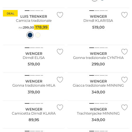
NUOVO
DEAL
LUIS TRENKER
WENGER
Camicia tradizionale
Dirndl KLARISSA
178,99
519,00
299,00
PVC
NUOVO
NUOVO
WENGER
WENGER
Dirndl ELISA
Gonna tradizionale CYNTHIA
519,00
299,00
NUOVO
NUOVO
WENGER
WENGER
Gonna tradizionale MILA
Giacca tradizionale MINNING
319,00
349,00
NUOVO
NUOVO
WENGER
WENGER
Camicetta Dirndl KLARA
Trachtenjacke MINNING
89,95
349,00
NUOVO
NUOVO