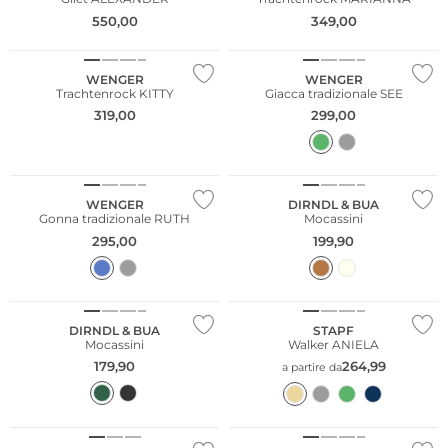
550,00
349,00
Taglie grandi
WENGER
WENGER
Trachtenrock KITTY
Giacca tradizionale SEE
319,00
299,00
WENGER
DIRNDL & BUA
Gonna tradizionale RUTH
Mocassini
295,00
199,90
DIRNDL & BUA
STAPF
Mocassini
Walker ANIELA
179,90
264,99
a partire da
NUOVO