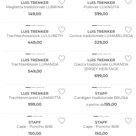
LUIS TRENKER
LUIS TRENKER
Maglietta tradizionale LUBRINA
Pullover LUANGITA
149,00
399,00
NUOVO
NUOVO
LUIS TRENKER
LUIS TRENKER
Trachtenhoserock LULILIBETH
Gonna tradizionale LUMABELINDA
449,00
329,00
NUOVO
LUIS TRENKER
LUIS TRENKER
Trachtenblazer LURANDA
Giacca tradizionale LURANDA
JERSEY HERITAGE
549,00
699,00
NUOVO
NUOVO
LUIS TRENKER
STAPF
Trachtenmantel LUMARITTA
Cardigan tradizionale BRUNA
999,00
195,00
a partire da
NUOVO
NUOVO
STAPF
STAPF
Cape - Poncho BIBI
Cape - Poncho BIBI
150,00
150,00