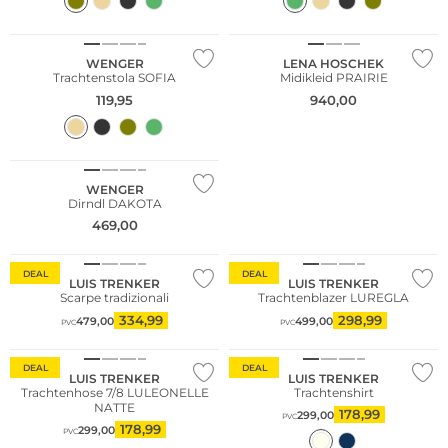
Noi ♡ Austria
WENGER
LENA HOSCHEK
Trachtenstola SOFIA
Midikleid PRAIRIE
119,95
940,00
WENGER
Dirndl DAKOTA
469,00
DEAL
DEAL
LUIS TRENKER
LUIS TRENKER
Scarpe tradizionali
Trachtenblazer LUREGLA
334,99
298,99
479,00
499,00
PVC
PVC
DEAL
DEAL
LUIS TRENKER
LUIS TRENKER
Trachtenhose 7/8 LULEONELLE
Trachtenshirt
NATTE
178,99
299,00
PVC
178,99
299,00
PVC