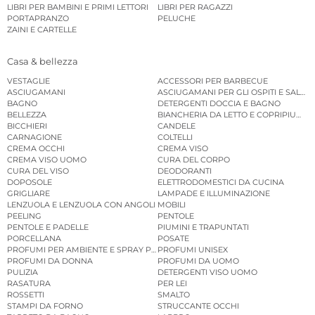
LIBRI PER BAMBINI E PRIMI LETTORI
LIBRI PER RAGAZZI
PORTAPRANZO
PELUCHE
ZAINI E CARTELLE
Casa & bellezza
VESTAGLIE
ACCESSORI PER BARBECUE
ASCIUGAMANI
ASCIUGAMANI PER GLI OSPITI E SALVIE
BAGNO
DETERGENTI DOCCIA E BAGNO
BELLEZZA
BIANCHERIA DA LETTO E COPRIPIUMINI
BICCHIERI
CANDELE
CARNAGIONE
COLTELLI
CREMA OCCHI
CREMA VISO
CREMA VISO UOMO
CURA DEL CORPO
CURA DEL VISO
DEODORANTI
DOPOSOLE
ELETTRODOMESTICI DA CUCINA
GRIGLIARE
LAMPADE E ILLUMINAZIONE
LENZUOLA E LENZUOLA CON ANGOLI
MOBILI
PEELING
PENTOLE
PENTOLE E PADELLE
PIUMINI E TRAPUNTATI
PORCELLANA
POSATE
PROFUMI PER AMBIENTE E SPRAY PER AMBIENTE
PROFUMI UNISEX
PROFUMI DA DONNA
PROFUMI DA UOMO
PULIZIA
DETERGENTI VISO UOMO
RASATURA
PER LEI
ROSSETTI
SMALTO
STAMPI DA FORNO
STRUCCANTE OCCHI