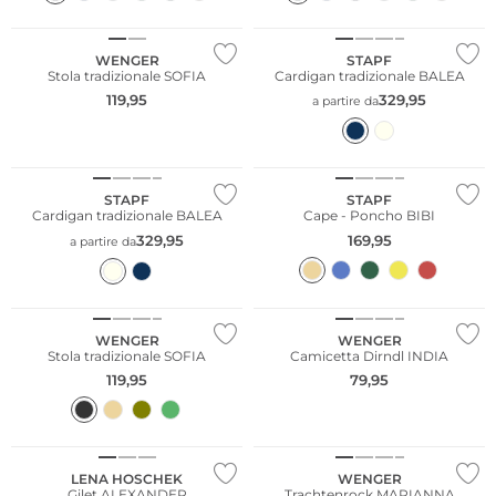
WENGER
STAPF
Stola tradizionale SOFIA
Cardigan tradizionale BALEA
119,95
329,95
a partire da
STAPF
STAPF
Cardigan tradizionale BALEA
Cape - Poncho BIBI
329,95
169,95
a partire da
Taglie grandi
WENGER
WENGER
Stola tradizionale SOFIA
Camicetta Dirndl INDIA
119,95
79,95
Noi ♡ Austria
LENA HOSCHEK
WENGER
Gilet ALEXANDER
Trachtenrock MARIANNA