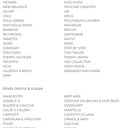
MONARI
MOS MOSH
NEW BALANCE
OFFICINE CREATIVE
OLYMP
ON
ONLY
OPUS
PAUL GREEN
POLO RALPH LAUREN
RAFFAELLO ROSSI
RAGWEAR
RAINKISS
REPLAY
RICHROYAL
SAMSONITE
SANETTA
SATCH
SKINY
SMEG
SOMEDAY
STEP BY STEP
TOM FORD
TOM TAILOR
TOMMY HILFIGER
TOMMY JEANS
TRIUMPH
VEE COLLECTIVE
VEJA
VERO MODA
VILLEROY & BOCH
WEEKEND MAX MARA
WMF
Moda donna & scarpe
MAXIVESTITI
ABITI MIDI
JEANS A O
COSTUMI DA BAGNO A DUE PEZZI
BLAZER & GIACCHE
OVERSHIRT
CALZE E CALZINI
MANTELLE
CAPPOTTI
CAPPOTTI DI LANA
CARDIGAN E MAGLIONI
DIRNDL & ABITI
FELPE
GIACCHE