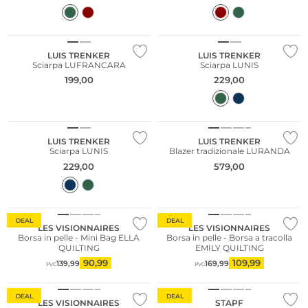
NUOVO
NUOVO
LUIS TRENKER
LUIS TRENKER
Sciarpa LUFRANCARA
Sciarpa LUNIS
199,00
229,00
NUOVO
NUOVO
LUIS TRENKER
LUIS TRENKER
Sciarpa LUNIS
Blazer tradizionale LURANDA
229,00
579,00
DEAL
DEAL
LES VISIONNAIRES
LES VISIONNAIRES
Borsa in pelle - Mini Bag ELLA
Borsa in pelle - Borsa a tracolla
QUILTING
EMILY QUILTING
90,99
109,99
139,99
169,99
PVC
PVC
Sostenibile
DEAL
DEAL
LES VISIONNAIRES
STAPF