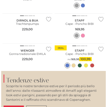
DIRNDL & BUA
STAPF
Trachtenpumps
Cape - Poncho BIBI
229,00
169,95
NUOVO
DEAL
WENGER
STAPF
Gonna tradizionale EMILA
Cape - Poncho BIBI
229,00
100,99
169,95
PVC
Tendenze estive
Scoprite le nostre tendenze estive per il periodo più bello
dell'anno: dalle rilassanti atmosfere di Amalfi agli eleganti
look estivi parigini, passando per gli stili da spiaggia di
Santorini e il raffinato chic scandinavo di Copenaghen.