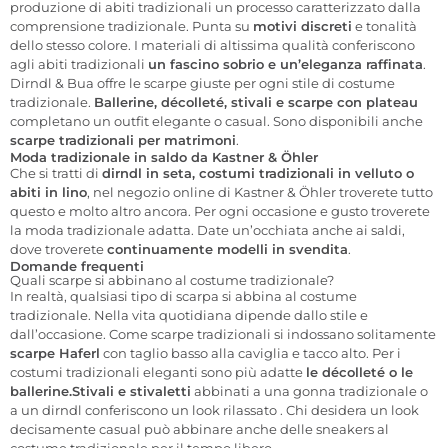
produzione di abiti tradizionali un processo caratterizzato dalla
comprensione tradizionale. Punta su
motivi discreti
e tonalità
dello stesso colore. I materiali di altissima qualità conferiscono
agli abiti tradizionali
un fascino sobrio e un’eleganza raffinata
.
Dirndl & Bua offre le scarpe giuste per ogni stile di costume
tradizionale.
Ballerine, décolleté, stivali e scarpe con plateau
completano un outfit elegante o casual. Sono
disponibili
anche
scarpe tradizionali per matrimoni
.
Moda tradizionale in saldo da Kastner & Öhler
Che si tratti di
dirndl in seta, costumi tradizionali in velluto o
abiti in lino
, nel negozio online di Kastner & Öhler troverete tutto
questo e molto altro ancora. Per ogni occasione e gusto troverete
la moda tradizionale adatta. Date un’occhiata anche ai saldi,
dove troverete
continuamente modelli in svendita
.
Domande frequenti
Quali scarpe si abbinano al costume tradizionale?
In realtà, qualsiasi tipo di scarpa si abbina al costume
tradizionale. Nella vita quotidiana dipende dallo stile e
dall’occasione. Come scarpe tradizionali si
indossano
solitamente
scarpe Haferl
con taglio basso alla caviglia e tacco alto. Per i
costumi tradizionali eleganti sono più adatte
le décolleté o le
ballerine.
Stivali e stivaletti
abbinati a una gonna tradizionale o
a un dirndl
conferiscono un look rilassato
. Chi desidera un look
decisamente casual può abbinare anche delle sneakers al
costume tradizionale per il tempo libero.