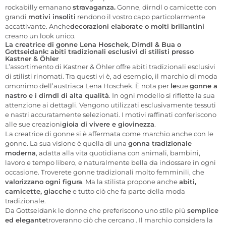
rockabilly emanano
stravaganza.
Gonne, dirndl o camicette con
grandi
motivi insoliti
rendono il vostro capo particolarmente
accattivante.
Anche
decorazioni elaborate o molti brillantini
creano un look unico.
La creatrice di gonne Lena Hoschek, Dirndl & Bua o
Gottseidank: abiti tradizionali esclusivi di stilisti presso
Kastner & Öhler
L’assortimento di Kastner & Öhler offre abiti tradizionali esclusivi
di stilisti rinomati. Tra questi vi è, ad esempio, il marchio di moda
omonimo dell’austriaca Lena Hoschek. È nota per
le
sue
gonne a
nastro e i dirndl di alta qualità
. In ogni modello si riflette la sua
attenzione ai dettagli. Vengono utilizzati esclusivamente tessuti
e nastri accuratamente selezionati. I motivi raffinati conferiscono
alle sue creazioni
gioia di vivere e giovinezza
.
La creatrice di gonne si è affermata come marchio anche con le
gonne. La sua visione è
quella di una
gonna tradizionale
moderna
, adatta alla vita quotidiana con animali, bambini,
lavoro e tempo libero, e naturalmente bella da indossare in ogni
occasione. Troverete gonne
tradizionali
molto femminili, che
valorizzano ogni figura
. Ma
la stilista propone
anche
abiti,
camicette, giacche
e tutto ciò che fa parte della moda
tradizionale.
Da Gottseidank le donne che
preferiscono
uno stile più
semplice
ed elegante
troveranno ciò che cercano
. Il marchio considera la