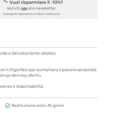
Vuoi risparmiare il -10%?
Iscriviti
ora
alla newsletter.
Si prega di rispettare le condizioni del buono.
rbida e delicatamente idratata.
re in frigorifero per aumentare il piacere sensoriale.
sahuje deriváty ořechu.
arenza e responsabilità.
Restituzione entro 30 giorni