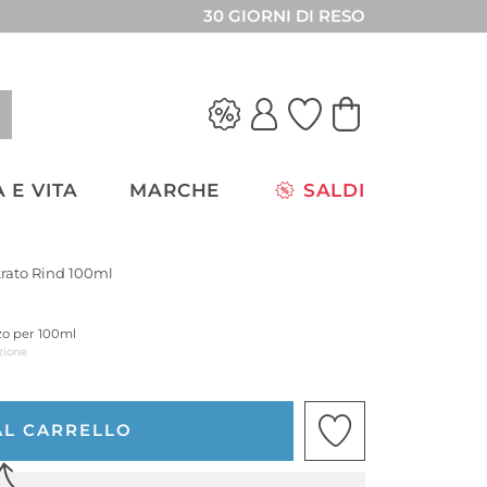
30 GIORNI DI RESO
 E VITA
MARCHE
SALDI
rato Rind 100ml
zzo per 100ml
zione
AL CARRELLO