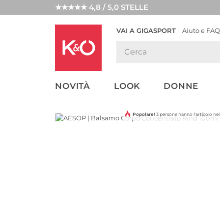
★★★★★ 4,8 / 5,0 STELLE
VAI A GIGASPORT
Aiuto e FAQ
TENDENZE
LOOK
WEDDING
MODA
VIBES
NOVITÀ
LOOK
DONNE
Popolare!
3 persone hanno l'articolo n