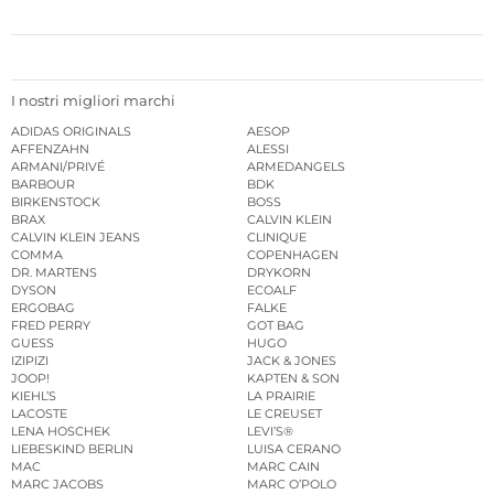
I nostri migliori marchi
ADIDAS ORIGINALS
AESOP
AFFENZAHN
ALESSI
ARMANI/PRIVÉ
ARMEDANGELS
BARBOUR
BDK
BIRKENSTOCK
BOSS
BRAX
CALVIN KLEIN
CALVIN KLEIN JEANS
CLINIQUE
COMMA
COPENHAGEN
DR. MARTENS
DRYKORN
DYSON
ECOALF
ERGOBAG
FALKE
FRED PERRY
GOT BAG
GUESS
HUGO
IZIPIZI
JACK & JONES
JOOP!
KAPTEN & SON
KIEHL’S
LA PRAIRIE
LACOSTE
LE CREUSET
LENA HOSCHEK
LEVI’S®
LIEBESKIND BERLIN
LUISA CERANO
MAC
MARC CAIN
MARC JACOBS
MARC O’POLO