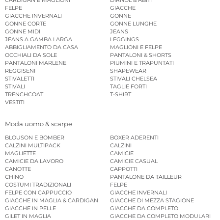
FELPE
GIACCHE
GIACCHE INVERNALI
GONNE
GONNE CORTE
GONNE LUNGHE
GONNE MIDI
JEANS
JEANS A GAMBA LARGA
LEGGINGS
ABBIGLIAMENTO DA CASA
MAGLIONI E FELPE
OCCHIALI DA SOLE
PANTALONI & SHORTS
PANTALONI MARLENE
PIUMINI E TRAPUNTATI
REGGISENI
SHAPEWEAR
STIVALETTI
STIVALI CHELSEA
STIVALI
TAGLIE FORTI
TRENCHCOAT
T-SHIRT
VESTITI
Moda uomo & scarpe
BLOUSON E BOMBER
BOXER ADERENTI
CALZINI MULTIPACK
CALZINI
MAGLIETTE
CAMICIE
CAMICIE DA LAVORO
CAMICIE CASUAL
CANOTTE
CAPPOTTI
CHINO
PANTALONE DA TAILLEUR
COSTUMI TRADIZIONALI
FELPE
FELPE CON CAPPUCCIO
GIACCHE INVERNALI
GIACCHE IN MAGLIA & CARDIGAN
GIACCHE DI MEZZA STAGIONE
GIACCHE IN PELLE
GIACCHE DA COMPLETO
GILET IN MAGLIA
GIACCHE DA COMPLETO MODULARI