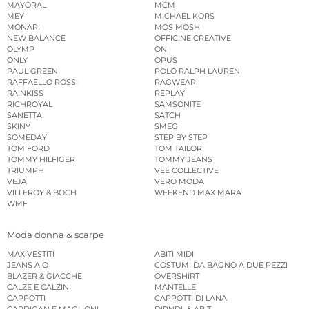
MAYORAL
MCM
MEY
MICHAEL KORS
MONARI
MOS MOSH
NEW BALANCE
OFFICINE CREATIVE
OLYMP
ON
ONLY
OPUS
PAUL GREEN
POLO RALPH LAUREN
RAFFAELLO ROSSI
RAGWEAR
RAINKISS
REPLAY
RICHROYAL
SAMSONITE
SANETTA
SATCH
SKINY
SMEG
SOMEDAY
STEP BY STEP
TOM FORD
TOM TAILOR
TOMMY HILFIGER
TOMMY JEANS
TRIUMPH
VEE COLLECTIVE
VEJA
VERO MODA
VILLEROY & BOCH
WEEKEND MAX MARA
WMF
Moda donna & scarpe
MAXIVESTITI
ABITI MIDI
JEANS A O
COSTUMI DA BAGNO A DUE PEZZI
BLAZER & GIACCHE
OVERSHIRT
CALZE E CALZINI
MANTELLE
CAPPOTTI
CAPPOTTI DI LANA
CARDIGAN E MAGLIONI
DIRNDL & ABITI