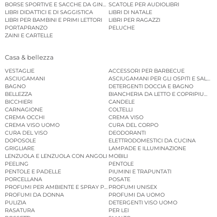
BORSE SPORTIVE E SACCHE DA GINNASTICA
SCATOLE PER AUDIOLIBRI
LIBRI DIDATTICI E DI SAGGISTICA
LIBRI DI NATALE
LIBRI PER BAMBINI E PRIMI LETTORI
LIBRI PER RAGAZZI
PORTAPRANZO
PELUCHE
ZAINI E CARTELLE
Casa & bellezza
VESTAGLIE
ACCESSORI PER BARBECUE
ASCIUGAMANI
ASCIUGAMANI PER GLI OSPITI E SALVIE
BAGNO
DETERGENTI DOCCIA E BAGNO
BELLEZZA
BIANCHERIA DA LETTO E COPRIPIUMINI
BICCHIERI
CANDELE
CARNAGIONE
COLTELLI
CREMA OCCHI
CREMA VISO
CREMA VISO UOMO
CURA DEL CORPO
CURA DEL VISO
DEODORANTI
DOPOSOLE
ELETTRODOMESTICI DA CUCINA
GRIGLIARE
LAMPADE E ILLUMINAZIONE
LENZUOLA E LENZUOLA CON ANGOLI
MOBILI
PEELING
PENTOLE
PENTOLE E PADELLE
PIUMINI E TRAPUNTATI
PORCELLANA
POSATE
PROFUMI PER AMBIENTE E SPRAY PER AMBIENTE
PROFUMI UNISEX
PROFUMI DA DONNA
PROFUMI DA UOMO
PULIZIA
DETERGENTI VISO UOMO
RASATURA
PER LEI