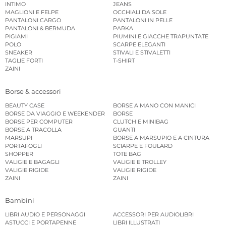
INTIMO
JEANS
MAGLIONI E FELPE
OCCHIALI DA SOLE
PANTALONI CARGO
PANTALONI IN PELLE
PANTALONI & BERMUDA
PARKA
PIGIAMI
PIUMINI E GIACCHE TRAPUNTATE
POLO
SCARPE ELEGANTI
SNEAKER
STIVALI E STIVALETTI
TAGLIE FORTI
T-SHIRT
ZAINI
Borse & accessori
BEAUTY CASE
BORSE A MANO CON MANICI
BORSE DA VIAGGIO E WEEKENDER
BORSE
BORSE PER COMPUTER
CLUTCH E MINIBAG
BORSE A TRACOLLA
GUANTI
MARSUPI
BORSE A MARSUPIO E A CINTURA
PORTAFOGLI
SCIARPE E FOULARD
SHOPPER
TOTE BAG
VALIGIE E BAGAGLI
VALIGIE E TROLLEY
VALIGIE RIGIDE
VALIGIE RIGIDE
ZAINI
ZAINI
Bambini
LIBRI AUDIO E PERSONAGGI
ACCESSORI PER AUDIOLIBRI
ASTUCCI E PORTAPENNE
LIBRI ILLUSTRATI