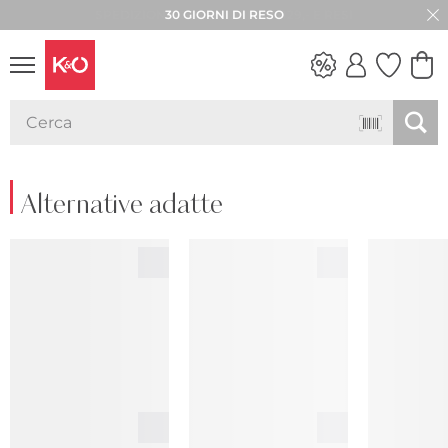
30 GIORNI DI RESO
LOOK
WEDDING
VIBES
Alternative adatte