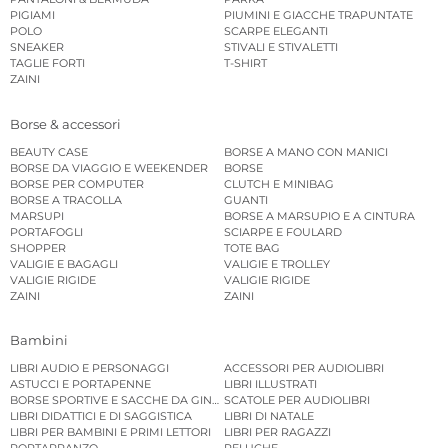
PIGIAMI
PIUMINI E GIACCHE TRAPUNTATE
POLO
SCARPE ELEGANTI
SNEAKER
STIVALI E STIVALETTI
TAGLIE FORTI
T-SHIRT
ZAINI
Borse & accessori
BEAUTY CASE
BORSE A MANO CON MANICI
BORSE DA VIAGGIO E WEEKENDER
BORSE
BORSE PER COMPUTER
CLUTCH E MINIBAG
BORSE A TRACOLLA
GUANTI
MARSUPI
BORSE A MARSUPIO E A CINTURA
PORTAFOGLI
SCIARPE E FOULARD
SHOPPER
TOTE BAG
VALIGIE E BAGAGLI
VALIGIE E TROLLEY
VALIGIE RIGIDE
VALIGIE RIGIDE
ZAINI
ZAINI
Bambini
LIBRI AUDIO E PERSONAGGI
ACCESSORI PER AUDIOLIBRI
ASTUCCI E PORTAPENNE
LIBRI ILLUSTRATI
BORSE SPORTIVE E SACCHE DA GINNASTICA
SCATOLE PER AUDIOLIBRI
LIBRI DIDATTICI E DI SAGGISTICA
LIBRI DI NATALE
LIBRI PER BAMBINI E PRIMI LETTORI
LIBRI PER RAGAZZI