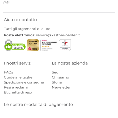
VASI
Aiuto e contatto
Tutti gli argomenti di aiuto
Posta elettronica:
service@kastner-oehler.it
I nostri servizi
La nostra azienda
FAQs
Sedi
Guide alle taglie
Chi siamo
Spedizione e consegna
Storia
Resi e reclami
Newsletter
Etichetta di reso
Le nostre modalità di pagamento
Mastercard
Visa
Diners
Applepay
Amazon
Paypal
Klarn