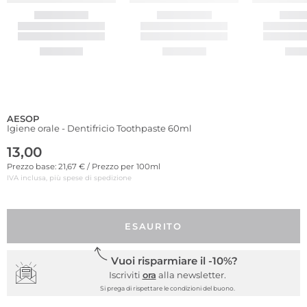
AESOP
Igiene orale - Dentifricio Toothpaste 60ml
13,00
Prezzo base: 21,67 € / Prezzo per 100ml
IVA inclusa, più spese di spedizione
ESAURITO
Vuoi risparmiare il -10%?
Iscriviti
ora
alla newsletter.
Si prega di rispettare le condizioni del buono.