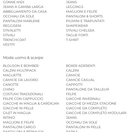
GONNE MIDI
JEANS
JEANS A GAMBA LARGA
LEGGINGS
ABBIGLIAMENTO DA CASA
MAGLIONI E FELPE
OCCHIALI DA SOLE
PANTALONI & SHORTS
PANTALONI MARLENE
PIUMINI E TRAPUNTATI
REGGISENI
SHAPEWEAR
STIVALETTI
STIVALI CHELSEA
STIVALI
TAGLIE FORTI
TRENCHCOAT
T-SHIRT
VESTITI
Moda uomo & scarpe
BLOUSON E BOMBER
BOXER ADERENTI
CALZINI MULTIPACK
CALZINI
MAGLIETTE
CAMICIE
CAMICIE DA LAVORO
CAMICIE CASUAL
CANOTTE
CAPPOTTI
CHINO
PANTALONE DA TAILLEUR
COSTUMI TRADIZIONALI
FELPE
FELPE CON CAPPUCCIO
GIACCHE INVERNALI
GIACCHE IN MAGLIA & CARDIGAN
GIACCHE DI MEZZA STAGIONE
GIACCHE IN PELLE
GIACCHE DA COMPLETO
GILET IN MAGLIA
GIACCHE DA COMPLETO MODULARI
INTIMO
JEANS
MAGLIONI E FELPE
OCCHIALI DA SOLE
PANTALONI CARGO
PANTALONI IN PELLE
PANTALONI & BERMUDA
PARKA