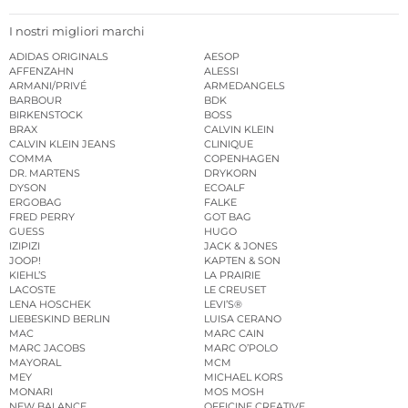
I nostri migliori marchi
ADIDAS ORIGINALS
AESOP
AFFENZAHN
ALESSI
ARMANI/PRIVÉ
ARMEDANGELS
BARBOUR
BDK
BIRKENSTOCK
BOSS
BRAX
CALVIN KLEIN
CALVIN KLEIN JEANS
CLINIQUE
COMMA
COPENHAGEN
DR. MARTENS
DRYKORN
DYSON
ECOALF
ERGOBAG
FALKE
FRED PERRY
GOT BAG
GUESS
HUGO
IZIPIZI
JACK & JONES
JOOP!
KAPTEN & SON
KIEHL’S
LA PRAIRIE
LACOSTE
LE CREUSET
LENA HOSCHEK
LEVI’S®
LIEBESKIND BERLIN
LUISA CERANO
MAC
MARC CAIN
MARC JACOBS
MARC O’POLO
MAYORAL
MCM
MEY
MICHAEL KORS
MONARI
MOS MOSH
NEW BALANCE
OFFICINE CREATIVE