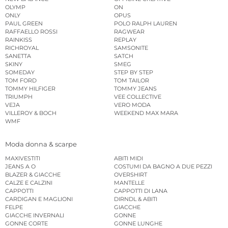
OLYMP
ON
ONLY
OPUS
PAUL GREEN
POLO RALPH LAUREN
RAFFAELLO ROSSI
RAGWEAR
RAINKISS
REPLAY
RICHROYAL
SAMSONITE
SANETTA
SATCH
SKINY
SMEG
SOMEDAY
STEP BY STEP
TOM FORD
TOM TAILOR
TOMMY HILFIGER
TOMMY JEANS
TRIUMPH
VEE COLLECTIVE
VEJA
VERO MODA
VILLEROY & BOCH
WEEKEND MAX MARA
WMF
Moda donna & scarpe
MAXIVESTITI
ABITI MIDI
JEANS A O
COSTUMI DA BAGNO A DUE PEZZI
BLAZER & GIACCHE
OVERSHIRT
CALZE E CALZINI
MANTELLE
CAPPOTTI
CAPPOTTI DI LANA
CARDIGAN E MAGLIONI
DIRNDL & ABITI
FELPE
GIACCHE
GIACCHE INVERNALI
GONNE
GONNE CORTE
GONNE LUNGHE