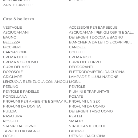
PORTAPRANZO
PELUCHE
ZAINI E CARTELLE
Casa & bellezza
VESTAGLIE
ACCESSORI PER BARBECUE
ASCIUGAMANI
ASCIUGAMANI PER GLI OSPITI E SALVIE
BAGNO
DETERGENTI DOCCIA E BAGNO
BELLEZZA
BIANCHERIA DA LETTO E COPRIPIUMINI
BICCHIERI
CANDELE
CARNAGIONE
COLTELLI
CREMA OCCHI
CREMA VISO
CREMA VISO UOMO
CURA DEL CORPO
CURA DEL VISO
DEODORANTI
DOPOSOLE
ELETTRODOMESTICI DA CUCINA
GRIGLIARE
LAMPADE E ILLUMINAZIONE
LENZUOLA E LENZUOLA CON ANGOLI
MOBILI
PEELING
PENTOLE
PENTOLE E PADELLE
PIUMINI E TRAPUNTATI
PORCELLANA
POSATE
PROFUMI PER AMBIENTE E SPRAY PER AMBIENTE
PROFUMI UNISEX
PROFUMI DA DONNA
PROFUMI DA UOMO
PULIZIA
DETERGENTI VISO UOMO
RASATURA
PER LEI
ROSSETTI
SMALTO
STAMPI DA FORNO
STRUCCANTE OCCHI
TAPPETO DA BAGNO
LABBRO
OCCHI
UTENSILI DA CUCINA