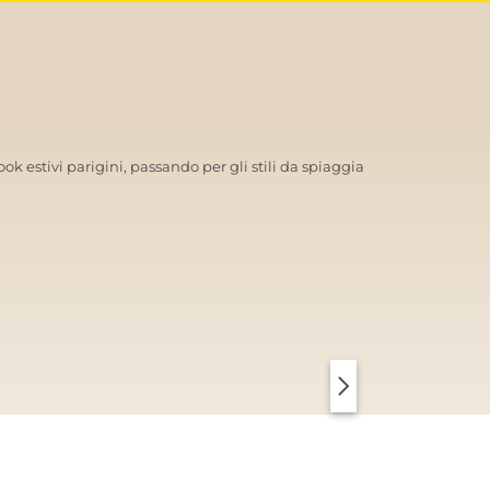
ook estivi parigini, passando per gli stili da spiaggia
NTORINI SOFT
PARIS CHIC