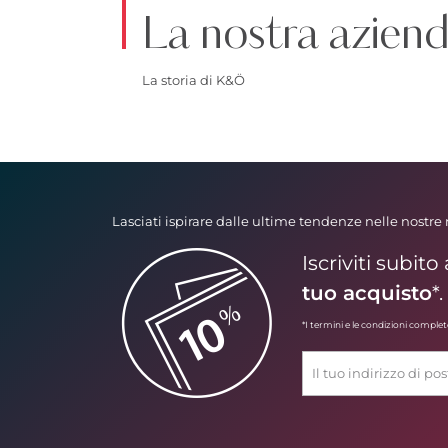
La nostra azien
La storia di K&Ö
Lasciati ispirare dalle ultime tendenze nelle nostre
Iscriviti subit
tuo acquisto
*.
*I termini e le condizioni comple