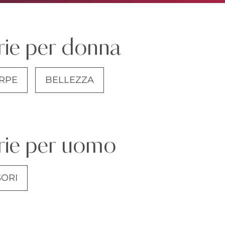
rie per donna
RPE
BELLEZZA
JEANS
orie per uomo
ORI
ABITI