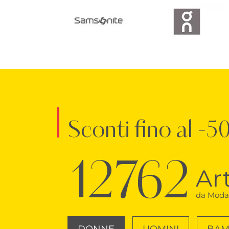
Sconti fino al -5
12762
Art
da Moda 
DONNE
UOMINI
BAM