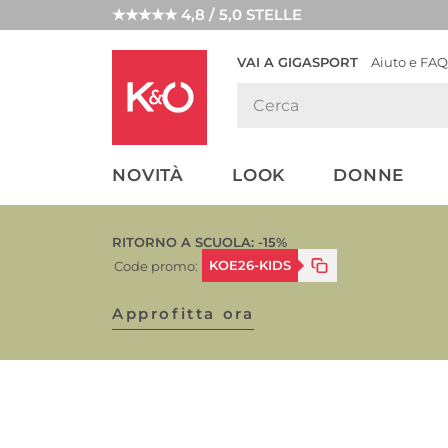
★★★★★ 4,8 / 5,0 STELLE
VAI A GIGASPORT
Aiuto e FAQ
TENDENZE
LOOK
WEDDING
MODA
VIBES
NOVITÀ
LOOK
DONNE
RITORNO A SCUOLA: -15%
KOE26-KIDS
Code promo:
Approfitta ora