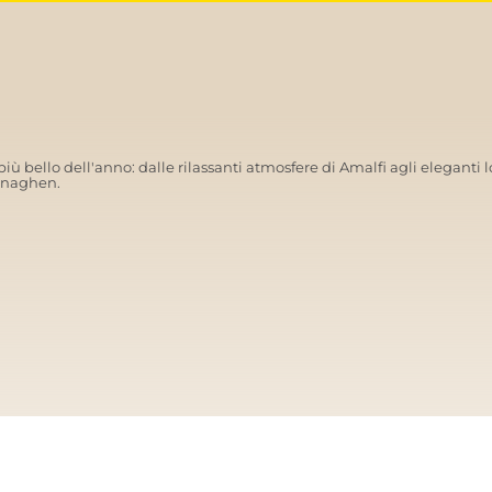
iù bello dell'anno: dalle rilassanti atmosfere di Amalfi agli eleganti l
penaghen.
AMALFI VIBES
SA