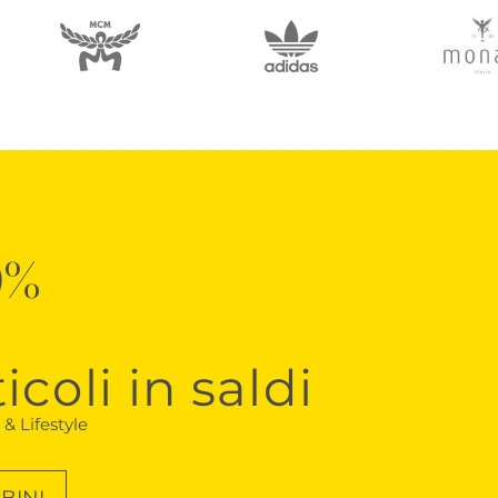
0%
icoli in saldi
& Lifestyle
BINI