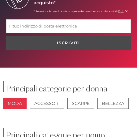
acquisto
*.
*I termini e le condizioni complete del voucher sono disponibili
QUI
ISCRIVITI
Principali categorie per donna
MODA
ACCESSORI
SCARPE
BELLEZZA
GIACCHE
JEANS
Principali categorie per uomo