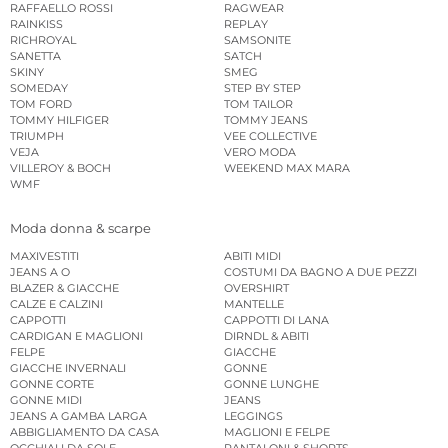
RAFFAELLO ROSSI
RAGWEAR
RAINKISS
REPLAY
RICHROYAL
SAMSONITE
SANETTA
SATCH
SKINY
SMEG
SOMEDAY
STEP BY STEP
TOM FORD
TOM TAILOR
TOMMY HILFIGER
TOMMY JEANS
TRIUMPH
VEE COLLECTIVE
VEJA
VERO MODA
VILLEROY & BOCH
WEEKEND MAX MARA
WMF
Moda donna & scarpe
MAXIVESTITI
ABITI MIDI
JEANS A O
COSTUMI DA BAGNO A DUE PEZZI
BLAZER & GIACCHE
OVERSHIRT
CALZE E CALZINI
MANTELLE
CAPPOTTI
CAPPOTTI DI LANA
CARDIGAN E MAGLIONI
DIRNDL & ABITI
FELPE
GIACCHE
GIACCHE INVERNALI
GONNE
GONNE CORTE
GONNE LUNGHE
GONNE MIDI
JEANS
JEANS A GAMBA LARGA
LEGGINGS
ABBIGLIAMENTO DA CASA
MAGLIONI E FELPE