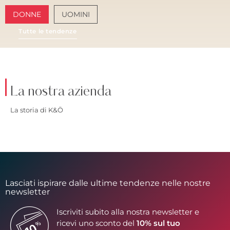
DONNE
UOMINI
Tutte le tendenze
AMALFI VIBES
SA
La nostra azienda
La storia di K&Ö
Lasciati ispirare dalle ultime tendenze nelle nostre
newsletter
Iscriviti subito alla nostra newsletter e
ricevi uno sconto del
10% sul tuo