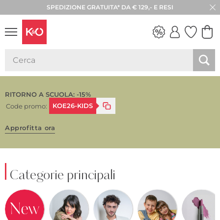
SPEDIZIONE GRATUITA* DA € 129,- E RESI
LOOK
WEDDING
VIBES
RITORNO A SCUOLA: -15%
KOE26-KIDS
Code promo:
Approfitta ora
Categorie principali