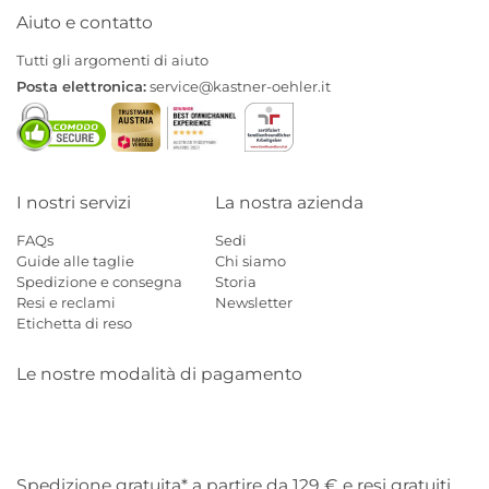
Aiuto e contatto
Tutti gli argomenti di aiuto
Posta elettronica:
service@kastner-oehler.it
I nostri servizi
La nostra azienda
FAQs
Sedi
Guide alle taglie
Chi siamo
Spedizione e consegna
Storia
Resi e reclami
Newsletter
Etichetta di reso
Le nostre modalità di pagamento
Mastercard
Visa
Diners
Applepay
Amazon
Paypal
Klarn
Spedizione gratuita* a partire da 129 € e resi gratuiti