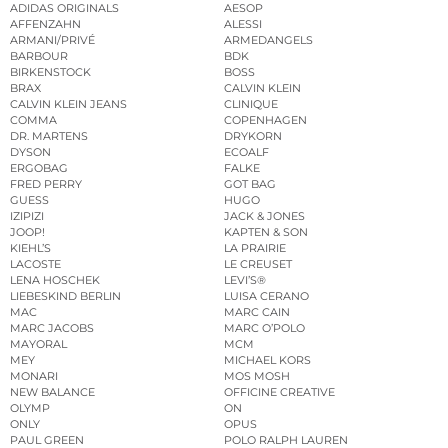
ADIDAS ORIGINALS
AESOP
AFFENZAHN
ALESSI
ARMANI/PRIVÉ
ARMEDANGELS
BARBOUR
BDK
BIRKENSTOCK
BOSS
BRAX
CALVIN KLEIN
CALVIN KLEIN JEANS
CLINIQUE
COMMA
COPENHAGEN
DR. MARTENS
DRYKORN
DYSON
ECOALF
ERGOBAG
FALKE
FRED PERRY
GOT BAG
GUESS
HUGO
IZIPIZI
JACK & JONES
JOOP!
KAPTEN & SON
KIEHL’S
LA PRAIRIE
LACOSTE
LE CREUSET
LENA HOSCHEK
LEVI’S®
LIEBESKIND BERLIN
LUISA CERANO
MAC
MARC CAIN
MARC JACOBS
MARC O’POLO
MAYORAL
MCM
MEY
MICHAEL KORS
MONARI
MOS MOSH
NEW BALANCE
OFFICINE CREATIVE
OLYMP
ON
ONLY
OPUS
PAUL GREEN
POLO RALPH LAUREN