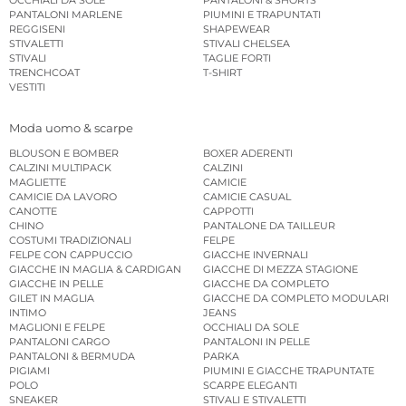
OCCHIALI DA SOLE
PANTALONI & SHORTS
PANTALONI MARLENE
PIUMINI E TRAPUNTATI
REGGISENI
SHAPEWEAR
STIVALETTI
STIVALI CHELSEA
STIVALI
TAGLIE FORTI
TRENCHCOAT
T-SHIRT
VESTITI
Moda uomo & scarpe
BLOUSON E BOMBER
BOXER ADERENTI
CALZINI MULTIPACK
CALZINI
MAGLIETTE
CAMICIE
CAMICIE DA LAVORO
CAMICIE CASUAL
CANOTTE
CAPPOTTI
CHINO
PANTALONE DA TAILLEUR
COSTUMI TRADIZIONALI
FELPE
FELPE CON CAPPUCCIO
GIACCHE INVERNALI
GIACCHE IN MAGLIA & CARDIGAN
GIACCHE DI MEZZA STAGIONE
GIACCHE IN PELLE
GIACCHE DA COMPLETO
GILET IN MAGLIA
GIACCHE DA COMPLETO MODULARI
INTIMO
JEANS
MAGLIONI E FELPE
OCCHIALI DA SOLE
PANTALONI CARGO
PANTALONI IN PELLE
PANTALONI & BERMUDA
PARKA
PIGIAMI
PIUMINI E GIACCHE TRAPUNTATE
POLO
SCARPE ELEGANTI
SNEAKER
STIVALI E STIVALETTI