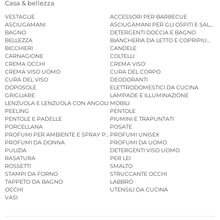
Casa & bellezza
VESTAGLIE
ACCESSORI PER BARBECUE
ASCIUGAMANI
ASCIUGAMANI PER GLI OSPITI E SALVIE
BAGNO
DETERGENTI DOCCIA E BAGNO
BELLEZZA
BIANCHERIA DA LETTO E COPRIPIUMINI
BICCHIERI
CANDELE
CARNAGIONE
COLTELLI
CREMA OCCHI
CREMA VISO
CREMA VISO UOMO
CURA DEL CORPO
CURA DEL VISO
DEODORANTI
DOPOSOLE
ELETTRODOMESTICI DA CUCINA
GRIGLIARE
LAMPADE E ILLUMINAZIONE
LENZUOLA E LENZUOLA CON ANGOLI
MOBILI
PEELING
PENTOLE
PENTOLE E PADELLE
PIUMINI E TRAPUNTATI
PORCELLANA
POSATE
PROFUMI PER AMBIENTE E SPRAY PER AMBIENTE
PROFUMI UNISEX
PROFUMI DA DONNA
PROFUMI DA UOMO
PULIZIA
DETERGENTI VISO UOMO
RASATURA
PER LEI
ROSSETTI
SMALTO
STAMPI DA FORNO
STRUCCANTE OCCHI
TAPPETO DA BAGNO
LABBRO
OCCHI
UTENSILI DA CUCINA
VASI