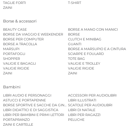
TAGLIE FORTI
T-SHIRT
ZAINI
Borse & accessori
BEAUTY CASE
BORSE A MANO CON MANICI
BORSE DA VIAGGIO E WEEKENDER
BORSE
BORSE PER COMPUTER
CLUTCH E MINIBAG
BORSE A TRACOLLA
GUANTI
MARSUPI
BORSE A MARSUPIO E A CINTURA
PORTAFOGLI
SCIARPE E FOULARD
SHOPPER
TOTE BAG
VALIGIE E BAGAGLI
VALIGIE E TROLLEY
VALIGIE RIGIDE
VALIGIE RIGIDE
ZAINI
ZAINI
Bambini
LIBRI AUDIO E PERSONAGGI
ACCESSORI PER AUDIOLIBRI
ASTUCCI E PORTAPENNE
LIBRI ILLUSTRATI
BORSE SPORTIVE E SACCHE DA GINNASTICA
SCATOLE PER AUDIOLIBRI
LIBRI DIDATTICI E DI SAGGISTICA
LIBRI DI NATALE
LIBRI PER BAMBINI E PRIMI LETTORI
LIBRI PER RAGAZZI
PORTAPRANZO
PELUCHE
ZAINI E CARTELLE