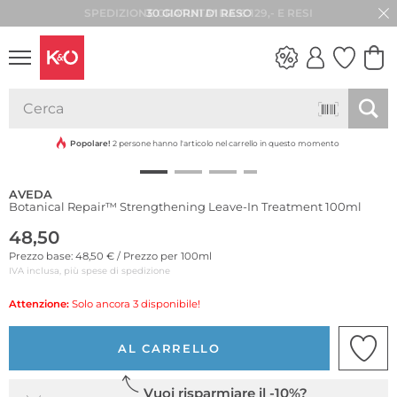
30 GIORNI DI RESO
LOOK
WEDDING
VIBES
Popolare!
2 persone hanno l'articolo nel carrello in questo momento
AVEDA
Botanical Repair™ Strengthening Leave-In Treatment 100ml
48,50
Prezzo base: 48,50 € / Prezzo per 100ml
IVA inclusa, più spese di spedizione
Attenzione:
Solo ancora 3 disponibile!
AL CARRELLO
Vuoi risparmiare il -10%?