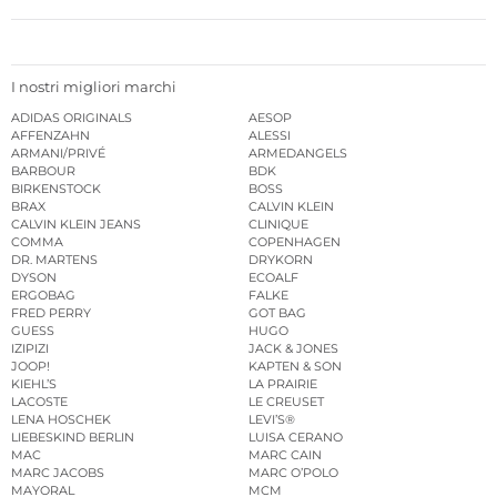
I nostri migliori marchi
ADIDAS ORIGINALS
AESOP
AFFENZAHN
ALESSI
ARMANI/PRIVÉ
ARMEDANGELS
BARBOUR
BDK
BIRKENSTOCK
BOSS
BRAX
CALVIN KLEIN
CALVIN KLEIN JEANS
CLINIQUE
COMMA
COPENHAGEN
DR. MARTENS
DRYKORN
DYSON
ECOALF
ERGOBAG
FALKE
FRED PERRY
GOT BAG
GUESS
HUGO
IZIPIZI
JACK & JONES
JOOP!
KAPTEN & SON
KIEHL’S
LA PRAIRIE
LACOSTE
LE CREUSET
LENA HOSCHEK
LEVI’S®
LIEBESKIND BERLIN
LUISA CERANO
MAC
MARC CAIN
MARC JACOBS
MARC O’POLO
MAYORAL
MCM