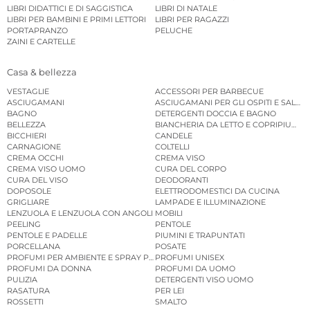
LIBRI DIDATTICI E DI SAGGISTICA
LIBRI DI NATALE
LIBRI PER BAMBINI E PRIMI LETTORI
LIBRI PER RAGAZZI
PORTAPRANZO
PELUCHE
ZAINI E CARTELLE
Casa & bellezza
VESTAGLIE
ACCESSORI PER BARBECUE
ASCIUGAMANI
ASCIUGAMANI PER GLI OSPITI E SALVIE
BAGNO
DETERGENTI DOCCIA E BAGNO
BELLEZZA
BIANCHERIA DA LETTO E COPRIPIUMINI
BICCHIERI
CANDELE
CARNAGIONE
COLTELLI
CREMA OCCHI
CREMA VISO
CREMA VISO UOMO
CURA DEL CORPO
CURA DEL VISO
DEODORANTI
DOPOSOLE
ELETTRODOMESTICI DA CUCINA
GRIGLIARE
LAMPADE E ILLUMINAZIONE
LENZUOLA E LENZUOLA CON ANGOLI
MOBILI
PEELING
PENTOLE
PENTOLE E PADELLE
PIUMINI E TRAPUNTATI
PORCELLANA
POSATE
PROFUMI PER AMBIENTE E SPRAY PER AMBIENTE
PROFUMI UNISEX
PROFUMI DA DONNA
PROFUMI DA UOMO
PULIZIA
DETERGENTI VISO UOMO
RASATURA
PER LEI
ROSSETTI
SMALTO