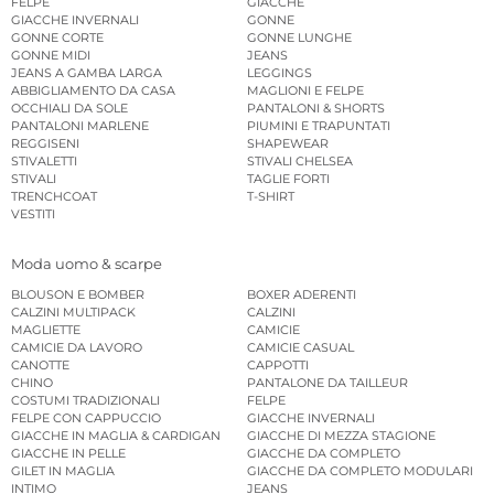
FELPE
GIACCHE
GIACCHE INVERNALI
GONNE
GONNE CORTE
GONNE LUNGHE
GONNE MIDI
JEANS
JEANS A GAMBA LARGA
LEGGINGS
ABBIGLIAMENTO DA CASA
MAGLIONI E FELPE
OCCHIALI DA SOLE
PANTALONI & SHORTS
PANTALONI MARLENE
PIUMINI E TRAPUNTATI
REGGISENI
SHAPEWEAR
STIVALETTI
STIVALI CHELSEA
STIVALI
TAGLIE FORTI
TRENCHCOAT
T-SHIRT
VESTITI
Moda uomo & scarpe
BLOUSON E BOMBER
BOXER ADERENTI
CALZINI MULTIPACK
CALZINI
MAGLIETTE
CAMICIE
CAMICIE DA LAVORO
CAMICIE CASUAL
CANOTTE
CAPPOTTI
CHINO
PANTALONE DA TAILLEUR
COSTUMI TRADIZIONALI
FELPE
FELPE CON CAPPUCCIO
GIACCHE INVERNALI
GIACCHE IN MAGLIA & CARDIGAN
GIACCHE DI MEZZA STAGIONE
GIACCHE IN PELLE
GIACCHE DA COMPLETO
GILET IN MAGLIA
GIACCHE DA COMPLETO MODULARI
INTIMO
JEANS