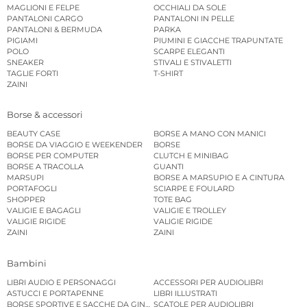
MAGLIONI E FELPE
OCCHIALI DA SOLE
PANTALONI CARGO
PANTALONI IN PELLE
PANTALONI & BERMUDA
PARKA
PIGIAMI
PIUMINI E GIACCHE TRAPUNTATE
POLO
SCARPE ELEGANTI
SNEAKER
STIVALI E STIVALETTI
TAGLIE FORTI
T-SHIRT
ZAINI
Borse & accessori
BEAUTY CASE
BORSE A MANO CON MANICI
BORSE DA VIAGGIO E WEEKENDER
BORSE
BORSE PER COMPUTER
CLUTCH E MINIBAG
BORSE A TRACOLLA
GUANTI
MARSUPI
BORSE A MARSUPIO E A CINTURA
PORTAFOGLI
SCIARPE E FOULARD
SHOPPER
TOTE BAG
VALIGIE E BAGAGLI
VALIGIE E TROLLEY
VALIGIE RIGIDE
VALIGIE RIGIDE
ZAINI
ZAINI
Bambini
LIBRI AUDIO E PERSONAGGI
ACCESSORI PER AUDIOLIBRI
ASTUCCI E PORTAPENNE
LIBRI ILLUSTRATI
BORSE SPORTIVE E SACCHE DA GINNASTICA
SCATOLE PER AUDIOLIBRI