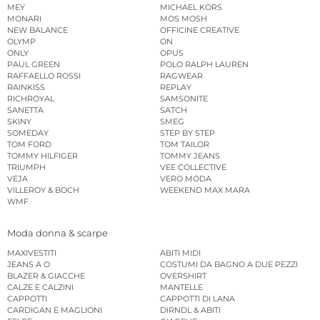
MEY
MICHAEL KORS
MONARI
MOS MOSH
NEW BALANCE
OFFICINE CREATIVE
OLYMP
ON
ONLY
OPUS
PAUL GREEN
POLO RALPH LAUREN
RAFFAELLO ROSSI
RAGWEAR
RAINKISS
REPLAY
RICHROYAL
SAMSONITE
SANETTA
SATCH
SKINY
SMEG
SOMEDAY
STEP BY STEP
TOM FORD
TOM TAILOR
TOMMY HILFIGER
TOMMY JEANS
TRIUMPH
VEE COLLECTIVE
VEJA
VERO MODA
VILLEROY & BOCH
WEEKEND MAX MARA
WMF
Moda donna & scarpe
MAXIVESTITI
ABITI MIDI
JEANS A O
COSTUMI DA BAGNO A DUE PEZZI
BLAZER & GIACCHE
OVERSHIRT
CALZE E CALZINI
MANTELLE
CAPPOTTI
CAPPOTTI DI LANA
CARDIGAN E MAGLIONI
DIRNDL & ABITI