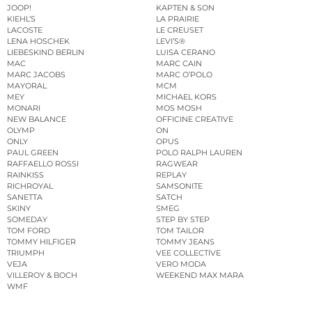
JOOP!
KAPTEN & SON
KIEHL’S
LA PRAIRIE
LACOSTE
LE CREUSET
LENA HOSCHEK
LEVI’S®
LIEBESKIND BERLIN
LUISA CERANO
MAC
MARC CAIN
MARC JACOBS
MARC O’POLO
MAYORAL
MCM
MEY
MICHAEL KORS
MONARI
MOS MOSH
NEW BALANCE
OFFICINE CREATIVE
OLYMP
ON
ONLY
OPUS
PAUL GREEN
POLO RALPH LAUREN
RAFFAELLO ROSSI
RAGWEAR
RAINKISS
REPLAY
RICHROYAL
SAMSONITE
SANETTA
SATCH
SKINY
SMEG
SOMEDAY
STEP BY STEP
TOM FORD
TOM TAILOR
TOMMY HILFIGER
TOMMY JEANS
TRIUMPH
VEE COLLECTIVE
VEJA
VERO MODA
VILLEROY & BOCH
WEEKEND MAX MARA
WMF