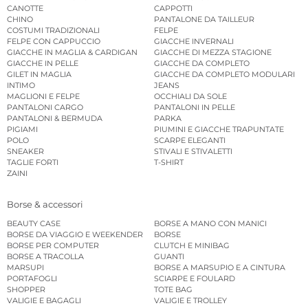
CANOTTE
CAPPOTTI
CHINO
PANTALONE DA TAILLEUR
COSTUMI TRADIZIONALI
FELPE
FELPE CON CAPPUCCIO
GIACCHE INVERNALI
GIACCHE IN MAGLIA & CARDIGAN
GIACCHE DI MEZZA STAGIONE
GIACCHE IN PELLE
GIACCHE DA COMPLETO
GILET IN MAGLIA
GIACCHE DA COMPLETO MODULARI
INTIMO
JEANS
MAGLIONI E FELPE
OCCHIALI DA SOLE
PANTALONI CARGO
PANTALONI IN PELLE
PANTALONI & BERMUDA
PARKA
PIGIAMI
PIUMINI E GIACCHE TRAPUNTATE
POLO
SCARPE ELEGANTI
SNEAKER
STIVALI E STIVALETTI
TAGLIE FORTI
T-SHIRT
ZAINI
Borse & accessori
BEAUTY CASE
BORSE A MANO CON MANICI
BORSE DA VIAGGIO E WEEKENDER
BORSE
BORSE PER COMPUTER
CLUTCH E MINIBAG
BORSE A TRACOLLA
GUANTI
MARSUPI
BORSE A MARSUPIO E A CINTURA
PORTAFOGLI
SCIARPE E FOULARD
SHOPPER
TOTE BAG
VALIGIE E BAGAGLI
VALIGIE E TROLLEY