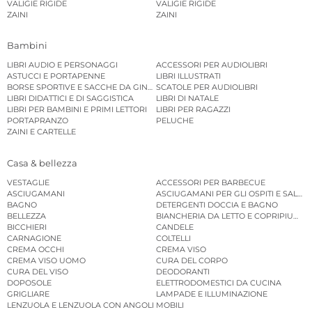
VALIGIE RIGIDE
VALIGIE RIGIDE
ZAINI
ZAINI
Bambini
LIBRI AUDIO E PERSONAGGI
ACCESSORI PER AUDIOLIBRI
ASTUCCI E PORTAPENNE
LIBRI ILLUSTRATI
BORSE SPORTIVE E SACCHE DA GINNASTICA
SCATOLE PER AUDIOLIBRI
LIBRI DIDATTICI E DI SAGGISTICA
LIBRI DI NATALE
LIBRI PER BAMBINI E PRIMI LETTORI
LIBRI PER RAGAZZI
PORTAPRANZO
PELUCHE
ZAINI E CARTELLE
Casa & bellezza
VESTAGLIE
ACCESSORI PER BARBECUE
ASCIUGAMANI
ASCIUGAMANI PER GLI OSPITI E SALVIE
BAGNO
DETERGENTI DOCCIA E BAGNO
BELLEZZA
BIANCHERIA DA LETTO E COPRIPIUMINI
BICCHIERI
CANDELE
CARNAGIONE
COLTELLI
CREMA OCCHI
CREMA VISO
CREMA VISO UOMO
CURA DEL CORPO
CURA DEL VISO
DEODORANTI
DOPOSOLE
ELETTRODOMESTICI DA CUCINA
GRIGLIARE
LAMPADE E ILLUMINAZIONE
LENZUOLA E LENZUOLA CON ANGOLI
MOBILI