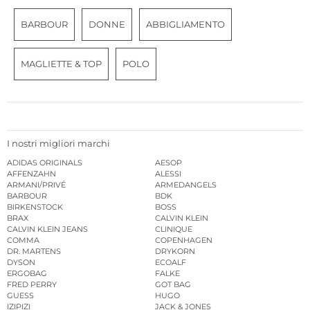
BARBOUR
DONNE
ABBIGLIAMENTO
MAGLIETTE & TOP
POLO
I nostri migliori marchi
ADIDAS ORIGINALS
AESOP
AFFENZAHN
ALESSI
ARMANI/PRIVÉ
ARMEDANGELS
BARBOUR
BDK
BIRKENSTOCK
BOSS
BRAX
CALVIN KLEIN
CALVIN KLEIN JEANS
CLINIQUE
COMMA
COPENHAGEN
DR. MARTENS
DRYKORN
DYSON
ECOALF
ERGOBAG
FALKE
FRED PERRY
GOT BAG
GUESS
HUGO
IZIPIZI
JACK & JONES