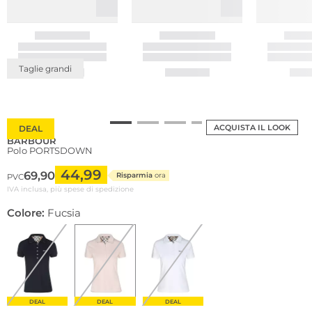
Taglie grandi
ACQUISTA IL LOOK
DEAL
BARBOUR
Polo PORTSDOWN
44,99
69,90
Risparmia
ora
PVC
IVA inclusa, più spese di spedizione
Colore:
Fucsia
DEAL
DEAL
DEAL