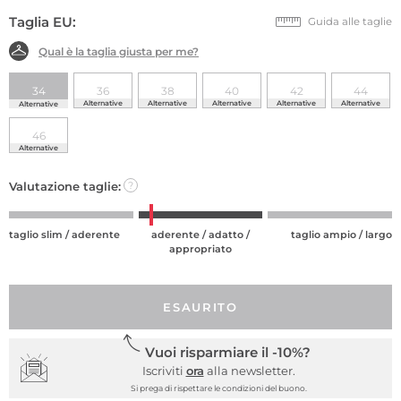
Taglia EU:
Guida alle taglie
Qual è la taglia giusta per me?
34
36
38
40
42
44
Alternative
Alternative
Alternative
Alternative
Alternative
Alternative
46
Alternative
Valutazione taglie:
?
taglio slim / aderente
aderente / adatto /
taglio ampio / largo
appropriato
ESAURITO
Vuoi risparmiare il -10%?
Iscriviti
ora
alla newsletter.
Si prega di rispettare le condizioni del buono.