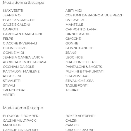
Moda donna & scarpe
MAXIVESTITI
ABITI MIDI
JEANS A O
COSTUMI DA BAGNO A DUE PEZZI
BLAZER & GIACCHE
OVERSHIRT
CALZE E CALZINI
MANTELLE
CAPPOTTI
CAPPOTTI DI LANA
CARDIGAN E MAGLIONI
DIRNDL & ABITI
FELPE
GIACCHE
GIACCHE INVERNALI
GONNE
GONNE CORTE
GONNE LUNGHE
GONNE MIDI
JEANS
JEANS A GAMBA LARGA
LEGGINGS
ABBIGLIAMENTO DA CASA
MAGLIONI E FELPE
OCCHIALI DA SOLE
PANTALONI & SHORTS
PANTALONI MARLENE
PIUMINI E TRAPUNTATI
REGGISENI
SHAPEWEAR
STIVALETTI
STIVALI CHELSEA
STIVALI
TAGLIE FORTI
TRENCHCOAT
T-SHIRT
VESTITI
Moda uomo & scarpe
BLOUSON E BOMBER
BOXER ADERENTI
CALZINI MULTIPACK
CALZINI
MAGLIETTE
CAMICIE
CAMICIE DA LAVORO
CAMICIE CASUAL