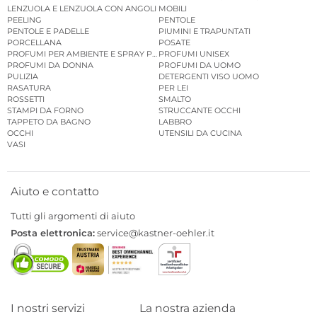
LENZUOLA E LENZUOLA CON ANGOLI
MOBILI
PEELING
PENTOLE
PENTOLE E PADELLE
PIUMINI E TRAPUNTATI
PORCELLANA
POSATE
PROFUMI PER AMBIENTE E SPRAY PER AMBIENTE
PROFUMI UNISEX
PROFUMI DA DONNA
PROFUMI DA UOMO
PULIZIA
DETERGENTI VISO UOMO
RASATURA
PER LEI
ROSSETTI
SMALTO
STAMPI DA FORNO
STRUCCANTE OCCHI
TAPPETO DA BAGNO
LABBRO
OCCHI
UTENSILI DA CUCINA
VASI
Aiuto e contatto
Tutti gli argomenti di aiuto
Posta elettronica:
service@kastner-oehler.it
I nostri servizi
La nostra azienda