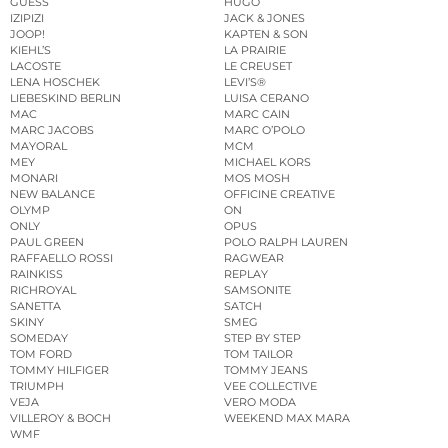
GUESS
HUGO
IZIPIZI
JACK & JONES
JOOP!
KAPTEN & SON
KIEHL’S
LA PRAIRIE
LACOSTE
LE CREUSET
LENA HOSCHEK
LEVI’S®
LIEBESKIND BERLIN
LUISA CERANO
MAC
MARC CAIN
MARC JACOBS
MARC O’POLO
MAYORAL
MCM
MEY
MICHAEL KORS
MONARI
MOS MOSH
NEW BALANCE
OFFICINE CREATIVE
OLYMP
ON
ONLY
OPUS
PAUL GREEN
POLO RALPH LAUREN
RAFFAELLO ROSSI
RAGWEAR
RAINKISS
REPLAY
RICHROYAL
SAMSONITE
SANETTA
SATCH
SKINY
SMEG
SOMEDAY
STEP BY STEP
TOM FORD
TOM TAILOR
TOMMY HILFIGER
TOMMY JEANS
TRIUMPH
VEE COLLECTIVE
VEJA
VERO MODA
VILLEROY & BOCH
WEEKEND MAX MARA
WMF