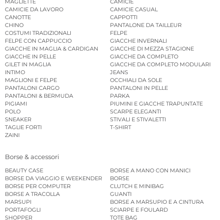
MAGLIETTE
CAMICIE
CAMICIE DA LAVORO
CAMICIE CASUAL
CANOTTE
CAPPOTTI
CHINO
PANTALONE DA TAILLEUR
COSTUMI TRADIZIONALI
FELPE
FELPE CON CAPPUCCIO
GIACCHE INVERNALI
GIACCHE IN MAGLIA & CARDIGAN
GIACCHE DI MEZZA STAGIONE
GIACCHE IN PELLE
GIACCHE DA COMPLETO
GILET IN MAGLIA
GIACCHE DA COMPLETO MODULARI
INTIMO
JEANS
MAGLIONI E FELPE
OCCHIALI DA SOLE
PANTALONI CARGO
PANTALONI IN PELLE
PANTALONI & BERMUDA
PARKA
PIGIAMI
PIUMINI E GIACCHE TRAPUNTATE
POLO
SCARPE ELEGANTI
SNEAKER
STIVALI E STIVALETTI
TAGLIE FORTI
T-SHIRT
ZAINI
Borse & accessori
BEAUTY CASE
BORSE A MANO CON MANICI
BORSE DA VIAGGIO E WEEKENDER
BORSE
BORSE PER COMPUTER
CLUTCH E MINIBAG
BORSE A TRACOLLA
GUANTI
MARSUPI
BORSE A MARSUPIO E A CINTURA
PORTAFOGLI
SCIARPE E FOULARD
SHOPPER
TOTE BAG