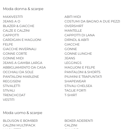
Moda donna & scarpe
MAXIVESTITI
ABITI MIDI
JEANS A O
COSTUMI DA BAGNO A DUE PEZZI
BLAZER & GIACCHE
OVERSHIRT
CALZE E CALZINI
MANTELLE
CAPPOTTI
CAPPOTTI DI LANA
CARDIGAN E MAGLIONI
DIRNDL & ABITI
FELPE
GIACCHE
GIACCHE INVERNALI
GONNE
GONNE CORTE
GONNE LUNGHE
GONNE MIDI
JEANS
JEANS A GAMBA LARGA
LEGGINGS
ABBIGLIAMENTO DA CASA
MAGLIONI E FELPE
OCCHIALI DA SOLE
PANTALONI & SHORTS
PANTALONI MARLENE
PIUMINI E TRAPUNTATI
REGGISENI
SHAPEWEAR
STIVALETTI
STIVALI CHELSEA
STIVALI
TAGLIE FORTI
TRENCHCOAT
T-SHIRT
VESTITI
Moda uomo & scarpe
BLOUSON E BOMBER
BOXER ADERENTI
CALZINI MULTIPACK
CALZINI