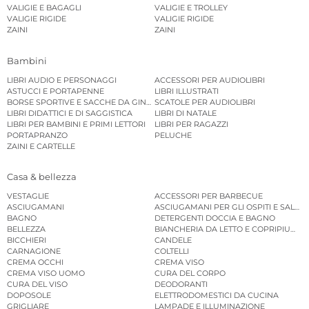
VALIGIE E BAGAGLI
VALIGIE E TROLLEY
VALIGIE RIGIDE
VALIGIE RIGIDE
ZAINI
ZAINI
Bambini
LIBRI AUDIO E PERSONAGGI
ACCESSORI PER AUDIOLIBRI
ASTUCCI E PORTAPENNE
LIBRI ILLUSTRATI
BORSE SPORTIVE E SACCHE DA GINNASTICA
SCATOLE PER AUDIOLIBRI
LIBRI DIDATTICI E DI SAGGISTICA
LIBRI DI NATALE
LIBRI PER BAMBINI E PRIMI LETTORI
LIBRI PER RAGAZZI
PORTAPRANZO
PELUCHE
ZAINI E CARTELLE
Casa & bellezza
VESTAGLIE
ACCESSORI PER BARBECUE
ASCIUGAMANI
ASCIUGAMANI PER GLI OSPITI E SALVIE
BAGNO
DETERGENTI DOCCIA E BAGNO
BELLEZZA
BIANCHERIA DA LETTO E COPRIPIUMINI
BICCHIERI
CANDELE
CARNAGIONE
COLTELLI
CREMA OCCHI
CREMA VISO
CREMA VISO UOMO
CURA DEL CORPO
CURA DEL VISO
DEODORANTI
DOPOSOLE
ELETTRODOMESTICI DA CUCINA
GRIGLIARE
LAMPADE E ILLUMINAZIONE