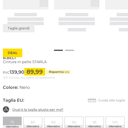
Taglie grandi
DEAL
B.BELT
Cintura in pelle STARLA
89,99
139,90
Risparmia
ora
PVC
IVA inclusa, più spese di spedizione
Colore:
Nero
Taglia EU:
Guida alle taglie
Qual è la taglia giusta per me?
75
80
85
90
95
100
Alternative
Alternative
Alternative
Alternative
Alternative
Alternative