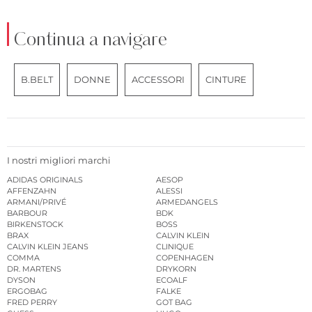
Continua a navigare
B.BELT
DONNE
ACCESSORI
CINTURE
I nostri migliori marchi
ADIDAS ORIGINALS
AESOP
AFFENZAHN
ALESSI
ARMANI/PRIVÉ
ARMEDANGELS
BARBOUR
BDK
BIRKENSTOCK
BOSS
BRAX
CALVIN KLEIN
CALVIN KLEIN JEANS
CLINIQUE
COMMA
COPENHAGEN
DR. MARTENS
DRYKORN
DYSON
ECOALF
ERGOBAG
FALKE
FRED PERRY
GOT BAG