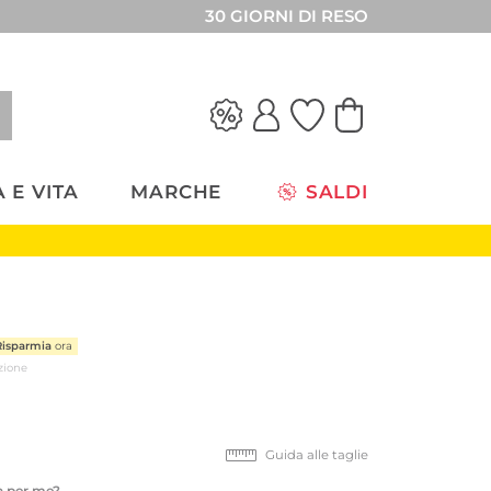
30 GIORNI DI RESO
 E VITA
MARCHE
SALDI
Risparmia
ora
zione
Guida alle taglie
ta per me?