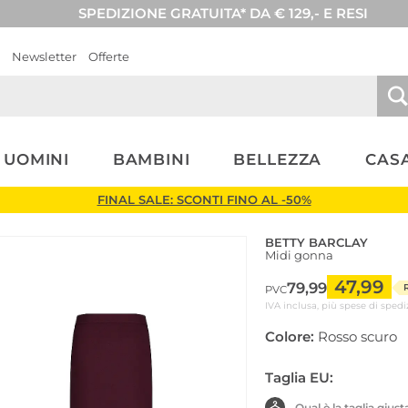
SPEDIZIONE GRATUITA* DA € 129,- E RESI
Newsletter
Offerte
UOMINI
BAMBINI
BELLEZZA
CASA
FINAL SALE: SCONTI FINO AL -50%
BETTY BARCLAY
Midi gonna
47,99
79,99
PVC
IVA inclusa, più spese di spedi
Colore:
Rosso scuro
Taglia EU:
Qual è la taglia gius