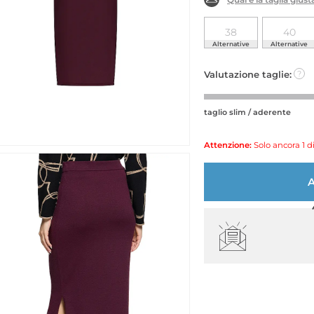
38
40
Alternative
Alternative
Valutazione taglie:
?
taglio slim / aderente
Attenzione:
Solo ancora 1 d