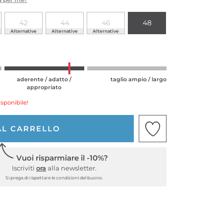
42
44
46
48
Alternative
Alternative
Alternative
aderente / adatto /
taglio ampio / largo
appropriato
isponibile!
AL CARRELLO
Vuoi risparmiare il -10%?
Iscriviti
ora
alla newsletter.
Si prega di rispettare le condizioni del buono.