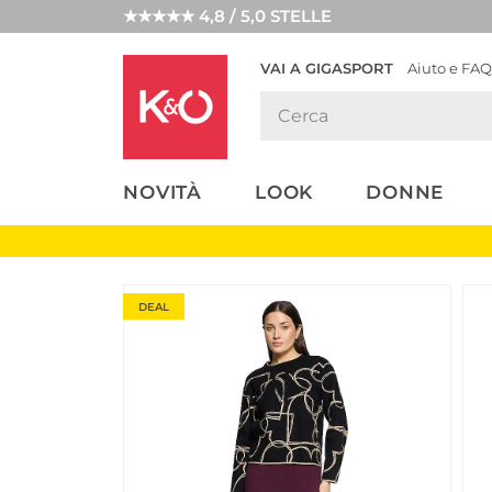
★★★★★ 4,8 / 5,0 STELLE
VAI A GIGASPORT
Aiuto e FAQ
TENDENZE
LOOK
WEDDING
MODA
VIBES
NOVITÀ
LOOK
DONNE
DEAL