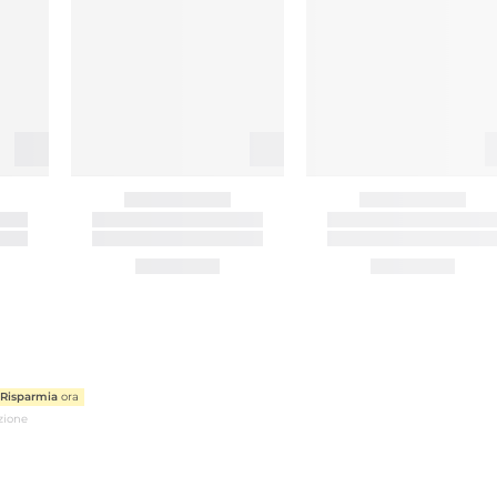
Risparmia
ora
zione