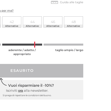
Guida alle taglie
ta per me?
42
44
46
48
Alternative
Alternative
Alternative
Alternative
aderente / adatto /
taglio ampio / largo
appropriato
ESAURITO
Vuoi risparmiare il -10%?
Iscriviti
ora
alla newsletter.
Si prega di rispettare le condizioni del buono.