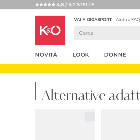
★★★★★ 4,8 / 5,0 STELLE
VAI A GIGASPORT
Aiuto e FAQ
TENDENZE
LOOK
WEDDING
MODA
VIBES
NOVITÀ
LOOK
DONNE
Alternative adat