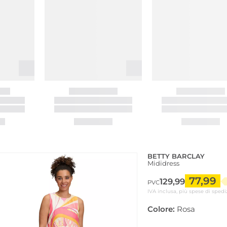
BETTY BARCLAY
Mididress
77,99
129,99
PVC
IVA inclusa, più spese di spedi
Colore:
Rosa