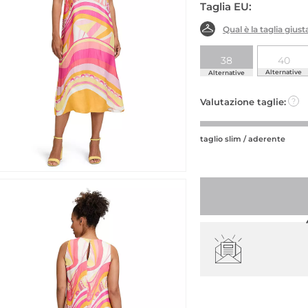
Taglia EU:
Qual è la taglia gius
38
40
Alternative
Alternative
Valutazione taglie:
?
taglio slim / aderente