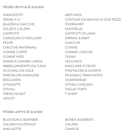
Moda donna & scarpe
MAXIVESTITI
ABITI MIDI
JEANS A O
COSTUMI DA BAGNO A DUE PEZZI
BLAZER & GIACCHE
OVERSHIRT
CALZE E CALZINI
MANTELLE
CAPPOTTI
CAPPOTTI DI LANA
CARDIGAN E MAGLIONI
DIRNDL & ABITI
FELPE
GIACCHE
GIACCHE INVERNALI
GONNE
GONNE CORTE
GONNE LUNGHE
GONNE MIDI
JEANS
JEANS A GAMBA LARGA
LEGGINGS
ABBIGLIAMENTO DA CASA
MAGLIONI E FELPE
OCCHIALI DA SOLE
PANTALONI & SHORTS
PANTALONI MARLENE
PIUMINI E TRAPUNTATI
REGGISENI
SHAPEWEAR
STIVALETTI
STIVALI CHELSEA
STIVALI
TAGLIE FORTI
TRENCHCOAT
T-SHIRT
VESTITI
Moda uomo & scarpe
BLOUSON E BOMBER
BOXER ADERENTI
CALZINI MULTIPACK
CALZINI
MAGLIETTE
CAMICIE