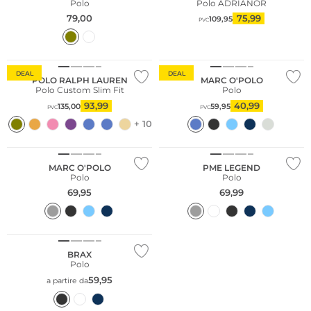
Polo
Polo ADRIANOR
79,00
75,99
109,95
PVC
Sostenibile
DEAL
DEAL
POLO RALPH LAUREN
MARC O'POLO
Polo Custom Slim Fit
Polo
93,99
40,99
135,00
59,95
PVC
PVC
+ 10
Sostenibile
Taglie grandi
MARC O'POLO
PME LEGEND
Polo
Polo
69,95
69,99
BRAX
Polo
59,95
a partire da