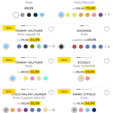
Polo
Polo PALLAS
69,99
75,99
109,95
PVC
+ 7
Sostenibile
Taglie grandi
DEAL
TOMMY HILFIGER
RAGMAN
Polo regular fit
Polo
54,99
59,99
79,90
a partire da
PVC
+ 17
+ 6
Sostenibile
DEAL
DEAL
TOMMY HILFIGER
ECOALF
Polo
Polo JUNIPER
61,99
59,99
89,90
85,90
PVC
PVC
Sostenibile
DEAL
DEAL
POLO RALPH LAUREN
MARC O'POLO
Polo Custom Slim Fit
Polo
93,99
54,99
135,00
79,95
PVC
PVC
+ 10