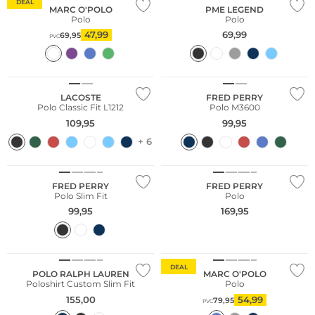
DEAL
MARC O'POLO
PME LEGEND
Polo
Polo
47,99
69,99
69,95
PVC
Taglie grandi
LACOSTE
FRED PERRY
Polo Classic Fit L1212
Polo M3600
109,95
99,95
+ 6
Taglie grandi
FRED PERRY
FRED PERRY
Polo Slim Fit
Polo
99,95
169,95
Sostenibile
DEAL
POLO RALPH LAUREN
MARC O'POLO
Poloshirt Custom Slim Fit
Polo
155,00
54,99
79,95
PVC