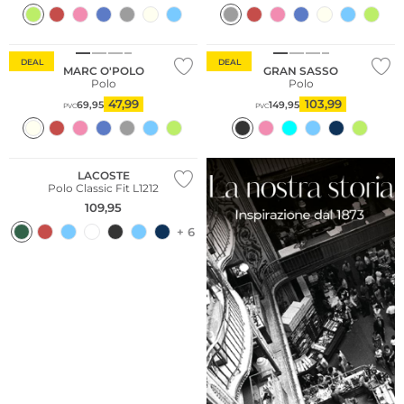
Sostenibile
DEAL
DEAL
MARC O'POLO
GRAN SASSO
Polo
Polo
47,99
103,99
69,95
149,95
PVC
PVC
LACOSTE
Polo Classic Fit L1212
109,95
+ 6