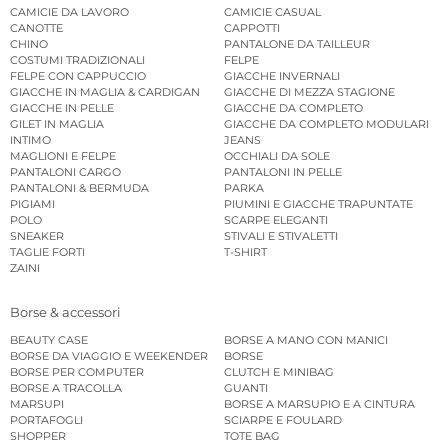
CAMICIE DA LAVORO
CAMICIE CASUAL
CANOTTE
CAPPOTTI
CHINO
PANTALONE DA TAILLEUR
COSTUMI TRADIZIONALI
FELPE
FELPE CON CAPPUCCIO
GIACCHE INVERNALI
GIACCHE IN MAGLIA & CARDIGAN
GIACCHE DI MEZZA STAGIONE
GIACCHE IN PELLE
GIACCHE DA COMPLETO
GILET IN MAGLIA
GIACCHE DA COMPLETO MODULARI
INTIMO
JEANS
MAGLIONI E FELPE
OCCHIALI DA SOLE
PANTALONI CARGO
PANTALONI IN PELLE
PANTALONI & BERMUDA
PARKA
PIGIAMI
PIUMINI E GIACCHE TRAPUNTATE
POLO
SCARPE ELEGANTI
SNEAKER
STIVALI E STIVALETTI
TAGLIE FORTI
T-SHIRT
ZAINI
Borse & accessori
BEAUTY CASE
BORSE A MANO CON MANICI
BORSE DA VIAGGIO E WEEKENDER
BORSE
BORSE PER COMPUTER
CLUTCH E MINIBAG
BORSE A TRACOLLA
GUANTI
MARSUPI
BORSE A MARSUPIO E A CINTURA
PORTAFOGLI
SCIARPE E FOULARD
SHOPPER
TOTE BAG