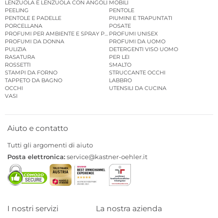
LENZUOLA E LENZUOLA CON ANGOLI
MOBILI
PEELING
PENTOLE
PENTOLE E PADELLE
PIUMINI E TRAPUNTATI
PORCELLANA
POSATE
PROFUMI PER AMBIENTE E SPRAY PER AMBIENTE
PROFUMI UNISEX
PROFUMI DA DONNA
PROFUMI DA UOMO
PULIZIA
DETERGENTI VISO UOMO
RASATURA
PER LEI
ROSSETTI
SMALTO
STAMPI DA FORNO
STRUCCANTE OCCHI
TAPPETO DA BAGNO
LABBRO
OCCHI
UTENSILI DA CUCINA
VASI
Aiuto e contatto
Tutti gli argomenti di aiuto
Posta elettronica:
service@kastner-oehler.it
I nostri servizi
La nostra azienda