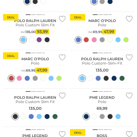
Sostenibile
DEAL
DEAL
POLO RALPH LAUREN
MARC O'POLO
Polo Custom Slim Fit
Polo
93,99
47,99
135,00
69,95
PVC
PVC
Sostenibile
DEAL
MARC O'POLO
POLO RALPH LAUREN
Polo
Polo Custom-Slim-Fit
47,99
135,00
69,95
PVC
Taglie grandi
POLO RALPH LAUREN
PME LEGEND
Polo Custom Slim Fit
Polo
135,00
69,99
Taglie grandi
DEAL
PME LEGEND
BOSS