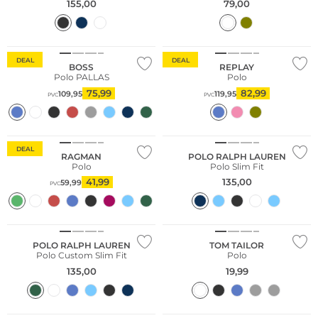
155,00
79,00
Taglie grandi
DEAL
DEAL
BOSS
REPLAY
Polo PALLAS
Polo
75,99
82,99
109,95
119,95
PVC
PVC
DEAL
RAGMAN
POLO RALPH LAUREN
Polo
Polo Slim Fit
41,99
135,00
59,99
PVC
Taglie grandi
POLO RALPH LAUREN
TOM TAILOR
Polo Custom Slim Fit
Polo
135,00
19,99
Taglie grandi
Sostenibile