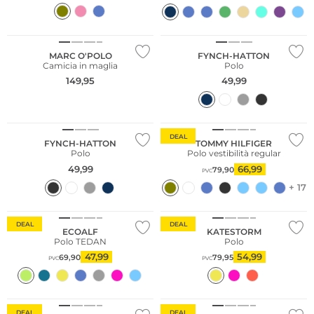
Sostenibile
Taglie grandi
MARC O'POLO
FYNCH-HATTON
Camicia in maglia
Polo
149,95
49,99
Taglie grandi
Sostenibile
DEAL
FYNCH-HATTON
TOMMY HILFIGER
Polo
Polo vestibilità regular
49,99
66,99
79,90
PVC
+ 17
Sostenibile
DEAL
DEAL
ECOALF
KATESTORM
Polo TEDAN
Polo
47,99
54,99
69,90
79,95
PVC
PVC
Sostenibile
DEAL
DEAL