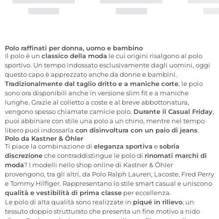
Polo raffinati per donna, uomo e bambino
Il polo è un
classico della moda
le cui origini risalgono al polo
sportivo. Un tempo indossato esclusivamente dagli uomini, oggi
questo capo è apprezzato anche da donne e bambini.
Tradizionalmente dal taglio dritto e a maniche corte
, le polo
sono ora disponibili anche in versione slim fit e a maniche
lunghe. Grazie al colletto a coste e al breve abbottonatura,
vengono spesso chiamate camicie polo.
Durante il Casual Friday
,
puoi abbinare con stile una polo a un chino, mentre nel tempo
libero puoi indossarla
con disinvoltura con un paio di jeans
.
Polo da Kastner & Öhler
Ti piace la combinazione di
eleganza sportiva
e
sobria
discrezione
che contraddistingue le polo di
rinomati marchi di
moda
? I modelli nello shop online di Kastner & Öhler
provengono, tra gli altri, da Polo Ralph Lauren, Lacoste, Fred Perry
e Tommy Hilfiger. Rappresentano lo stile smart casual e uniscono
qualità e vestibilità di prima classe
per eccellenza.
Le polo di alta qualità sono realizzate in
piqué in rilievo
, un
tessuto doppio strutturato che presenta un fine motivo a nido