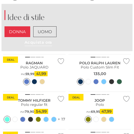
Idee di stile
DONNA
UOMO
Acquista ora
DEAL
RAGMAN
POLO RALPH LAUREN
Polo JAQUARD
Polo Custom Slim Fit
41,99
135,00
59,99
PVC
Sostenibile
Sostenibile
DEAL
DEAL
TOMMY HILFIGER
JOOP
Polo regular fit
Polo
54,99
47,99
79,90
69,95
PVC
PVC
+ 17
Sostenibile
Taglie grandi