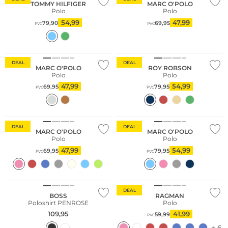
TOMMY HILFIGER
MARC O'POLO
Polo
Polo
54,99
47,99
79,90
69,95
PVC
PVC
Sostenibile
DEAL
DEAL
MARC O'POLO
ROY ROBSON
Polo
Polo
47,99
54,99
69,95
79,95
PVC
PVC
Sostenibile
Sostenibile
DEAL
DEAL
MARC O'POLO
MARC O'POLO
Polo
Polo
47,99
54,99
69,95
79,95
PVC
PVC
Taglie grandi
DEAL
BOSS
RAGMAN
Poloshirt PENROSE
Polo
109,95
41,99
59,99
PVC
+ 6