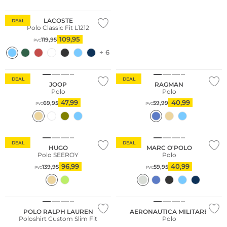
LACOSTE
DEAL
Polo Classic Fit L1212
109,95
119,95
PVC
+ 6
Sostenibile
DEAL
DEAL
JOOP
RAGMAN
Polo
Polo
47,99
40,99
69,95
59,99
PVC
PVC
Sostenibile
DEAL
DEAL
HUGO
MARC O'POLO
Polo SEEROY
Polo
96,99
40,99
139,95
59,95
PVC
PVC
POLO RALPH LAUREN
AERONAUTICA MILITARE
Poloshirt Custom Slim Fit
Polo