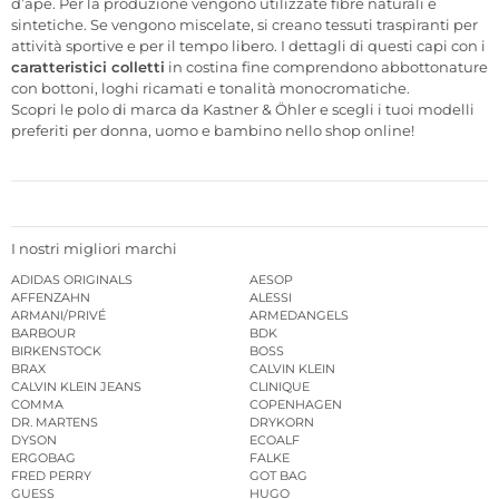
d’ape. Per la produzione vengono utilizzate fibre naturali e
sintetiche. Se vengono miscelate, si creano tessuti traspiranti per
attività sportive e per il tempo libero. I dettagli di questi capi con i
caratteristici colletti
in costina fine comprendono abbottonature
con bottoni, loghi ricamati e tonalità monocromatiche.
Scopri le polo di marca da Kastner & Öhler e scegli i tuoi modelli
preferiti per donna, uomo e bambino nello shop online!
I nostri migliori marchi
ADIDAS ORIGINALS
AESOP
AFFENZAHN
ALESSI
ARMANI/PRIVÉ
ARMEDANGELS
BARBOUR
BDK
BIRKENSTOCK
BOSS
BRAX
CALVIN KLEIN
CALVIN KLEIN JEANS
CLINIQUE
COMMA
COPENHAGEN
DR. MARTENS
DRYKORN
DYSON
ECOALF
ERGOBAG
FALKE
FRED PERRY
GOT BAG
GUESS
HUGO