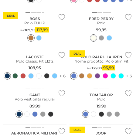
DEAL
BOSS
FRED PERRY
Polo FULIP
Polo
117,99
99,95
169,95
PVC
DEAL
LACOSTE
POLO RALPH LAUREN
Polo Classic Fit L1212
Nome prodotto: Polo Slim Fit
109,95
93,99
135,00
PVC
+ 6
+ 3
Taglie grandi
Taglie grandi
GANT
TOM TAILOR
Polo vestibilità regular
Polo
89,99
19,99
DEAL
AERONAUTICA MILITARE
JOOP