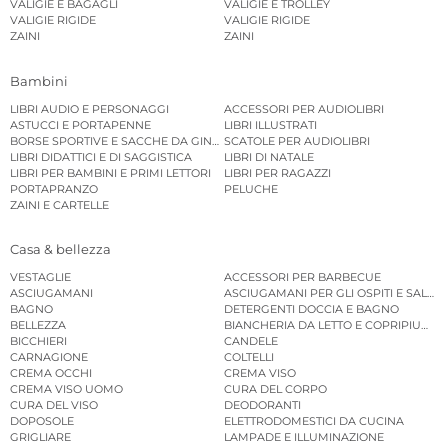
VALIGIE E BAGAGLI
VALIGIE E TROLLEY
VALIGIE RIGIDE
VALIGIE RIGIDE
ZAINI
ZAINI
Bambini
LIBRI AUDIO E PERSONAGGI
ACCESSORI PER AUDIOLIBRI
ASTUCCI E PORTAPENNE
LIBRI ILLUSTRATI
BORSE SPORTIVE E SACCHE DA GINNASTICA
SCATOLE PER AUDIOLIBRI
LIBRI DIDATTICI E DI SAGGISTICA
LIBRI DI NATALE
LIBRI PER BAMBINI E PRIMI LETTORI
LIBRI PER RAGAZZI
PORTAPRANZO
PELUCHE
ZAINI E CARTELLE
Casa & bellezza
VESTAGLIE
ACCESSORI PER BARBECUE
ASCIUGAMANI
ASCIUGAMANI PER GLI OSPITI E SALVIE
BAGNO
DETERGENTI DOCCIA E BAGNO
BELLEZZA
BIANCHERIA DA LETTO E COPRIPIUMINI
BICCHIERI
CANDELE
CARNAGIONE
COLTELLI
CREMA OCCHI
CREMA VISO
CREMA VISO UOMO
CURA DEL CORPO
CURA DEL VISO
DEODORANTI
DOPOSOLE
ELETTRODOMESTICI DA CUCINA
GRIGLIARE
LAMPADE E ILLUMINAZIONE