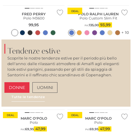
DEAL
FRED PERRY
POLO RALPH LAUREN
Polo M3600
Polo Custom Slim Fit
99,95
93,99
135,00
PVC
+ 10
Tendenze estive
Scoprite le nostre tendenze estive per il periodo più bello
dell'anno: dalle rilassanti atmosfere di Amalfi agli eleganti
look estivi parigini, passando per gli stili da spiaggia di
Santorini e il raffinato chic scandinavo di Copenaghen.
DONNE
UOMINI
Tutte le tendenze
AMALFI VIBES
SAN
Sostenibile
Sostenibile
DEAL
DEAL
MARC O'POLO
MARC O'POLO
Polo
Polo
47,99
47,99
69,95
69,95
PVC
PVC