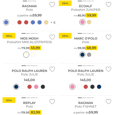
DEAL
RAGMAN
ECOALF
Polo
Poloshirt JUNIPER
59,99
59,99
a partire da
85,90
PVC
+ 6
Sostenibile
DEAL
DEAL
MOS MOSH
MARC O'POLO
Poloshirt MMCALIZSTRIPESS
Polo
55,99
68,99
79,99
99,95
PVC
PVC
POLO RALPH LAUREN
POLO RALPH LAUREN
Polo JULIE
Polo JULIE
145,00
145,00
DEAL
REPLAY
RAGMAN
Polo
Polo FISHNET
82,99
59,99
119,95
a partire da
PVC