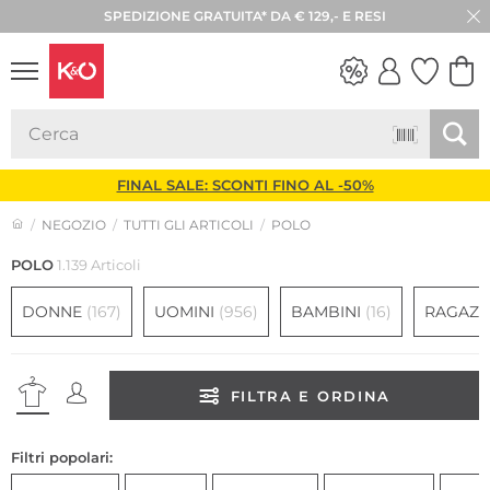
SPEDIZIONE GRATUITA* DA € 129,- E RESI
LOOK
WEDDING
VIBES
FINAL SALE: SCONTI FINO AL -50%
NEGOZIO
TUTTI GLI ARTICOLI
POLO
POLO
1.139 Articoli
DONNE
(167)
UOMINI
(956)
BAMBINI
(16)
RAGAZZ
FILTRA E ORDINA
Filtri popolari: