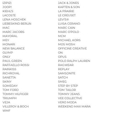
IZIPIZI
JACK & JONES
JOOP!
KAPTEN & SON
KIEHL’S
LA PRAIRIE
LACOSTE
LE CREUSET
LENA HOSCHEK
LEVI’S®
LIEBESKIND BERLIN
LUISA CERANO
MAC
MARC CAIN
MARC JACOBS
MARC O’POLO
MAYORAL
MCM
MEY
MICHAEL KORS
MONARI
MOS MOSH
NEW BALANCE
OFFICINE CREATIVE
OLYMP
ON
ONLY
OPUS
PAUL GREEN
POLO RALPH LAUREN
RAFFAELLO ROSSI
RAGWEAR
RAINKISS
REPLAY
RICHROYAL
SAMSONITE
SANETTA
SATCH
SKINY
SMEG
SOMEDAY
STEP BY STEP
TOM FORD
TOM TAILOR
TOMMY HILFIGER
TOMMY JEANS
TRIUMPH
VEE COLLECTIVE
VEJA
VERO MODA
VILLEROY & BOCH
WEEKEND MAX MARA
WMF